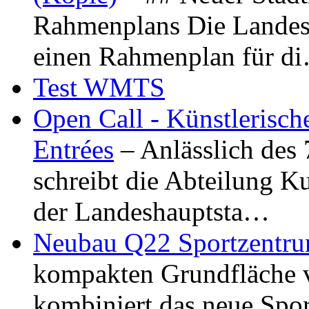
Rahmenplans Die Landesha
einen Rahmenplan für d
Test WMTS
Open Call - Künstlerisch
Entrées
– Anlässlich des
schreibt die Abteilung K
der Landeshauptsta…
Neubau Q22 Sportzentru
kompakten Grundfläche 
kombiniert das neue Spo