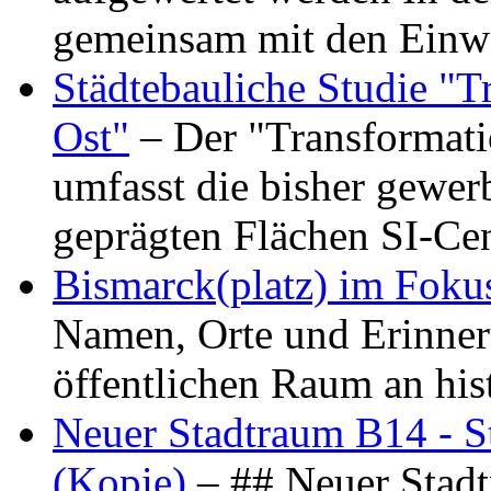
gemeinsam mit den Ein
Städtebauliche Studie "
Ost"
– Der "Transformat
umfasst die bisher gewer
geprägten Flächen SI-C
Bismarck(platz) im Foku
Namen, Orte und Erinner
öffentlichen Raum an hi
Neuer Stadtraum B14 - S
(Kopie)
– ## Neuer Stad