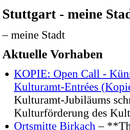
Stuttgart - meine Sta
– meine Stadt
Aktuelle Vorhaben
KOPIE: Open Call - Küns
Kulturamt-Entrées (Kopi
Kulturamt-Jubiläums schr
Kulturförderung des Kul
Ortsmitte Birkach
– **Th