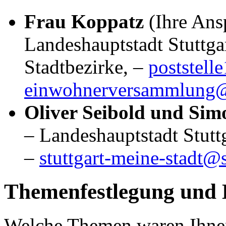
Frau Koppatz
(Ihre Ans
Landeshauptstadt Stuttga
Stadtbezirke, –
poststell
einwohnerversammlung@s
Oliver Seibold und Si
– Landeshauptstadt Stut
–
stuttgart-meine-stadt@s
Themenfestlegung und
Welche Themen waren Ihnen