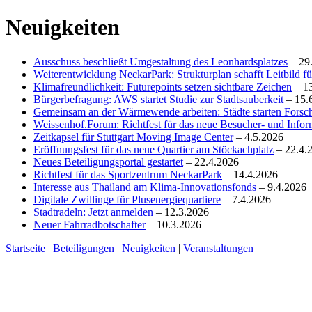
Neuigkeiten
Ausschuss beschließt Umgestaltung des Leonhards­platzes
– 29
Weiterentwicklung NeckarPark: Strukturplan schafft Leitbild für
Klimafreundlichkeit: Futurepoints setzen sichtbare Zeichen
– 1
Bürgerbefragung: AWS startet Studie zur Stadtsauberkeit
– 15.
Gemeinsam an der Wärmewende arbeiten: Städte starten Fors
Weissenhof.Forum: Richtfest für das neue Besucher- und Info
Zeitkapsel für Stuttgart Moving Image Center
– 4.5.2026
Eröffnungsfest für das neue Quartier am Stöckachplatz
– 22.4.
Neues Beteiligungsportal gestartet
– 22.4.2026
Richtfest für das Sportzentrum NeckarPark
– 14.4.2026
Interesse aus Thailand am Klima-Innovationsfonds
– 9.4.2026
Digitale Zwillinge für Plusenergiequartiere
– 7.4.2026
Stadtradeln: Jetzt anmelden
– 12.3.2026
Neuer Fahrradbotschafter
– 10.3.2026
Startseite
|
Beteiligungen
|
Neuigkeiten
|
Veranstaltungen