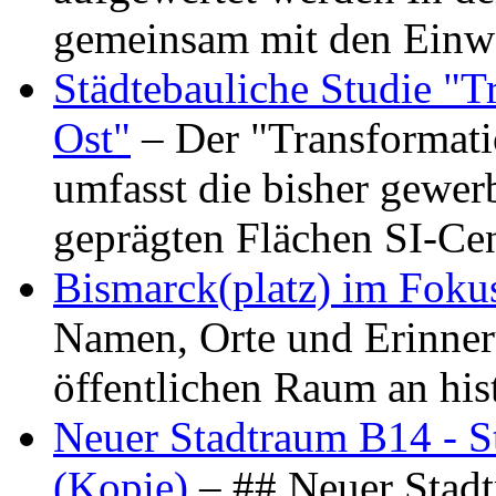
gemeinsam mit den Ein
Städtebauliche Studie "
Ost"
– Der "Transformat
umfasst die bisher gewer
geprägten Flächen SI-C
Bismarck(platz) im Foku
Namen, Orte und Erinner
öffentlichen Raum an hi
Neuer Stadtraum B14 - S
(Kopie)
– ## Neuer Stad