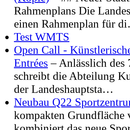
Rahmenplans Die Landesha
einen Rahmenplan für d
Test WMTS
Open Call - Künstlerisch
Entrées
– Anlässlich des
schreibt die Abteilung K
der Landeshauptsta…
Neubau Q22 Sportzentru
kompakten Grundfläche 
kombiniert das neue Spo