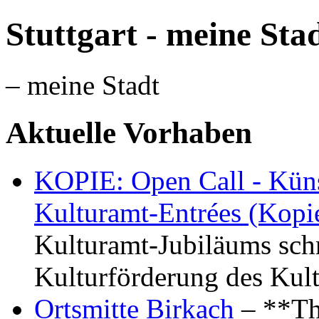
Stuttgart - meine Sta
– meine Stadt
Aktuelle Vorhaben
KOPIE: Open Call - Küns
Kulturamt-Entrées (Kopi
Kulturamt-Jubiläums schr
Kulturförderung des Kul
Ortsmitte Birkach
– **Th