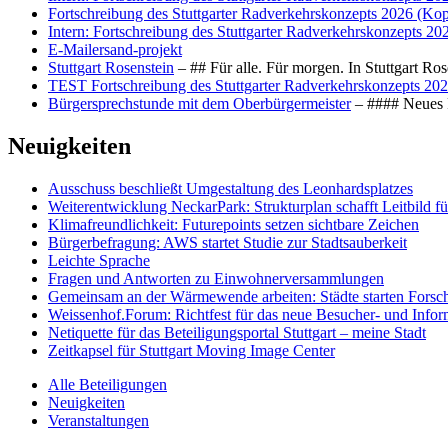
Fortschreibung des Stuttgarter Radverkehrskonzepts 2026 (Kop
Intern: Fortschreibung des Stuttgarter Radverkehrskonzepts 20
E-Mailersand-projekt
Stuttgart Rosenstein
– ## Für alle. Für morgen. In Stuttgart R
TEST Fortschreibung des Stuttgarter Radverkehrskonzepts 202
Bürgersprechstunde mit dem Oberbürgermeister
– #### Neues F
Neuigkeiten
Ausschuss beschließt Umgestaltung des Leonhards­platzes
Weiterentwicklung NeckarPark: Strukturplan schafft Leitbild für
Klimafreundlichkeit: Futurepoints setzen sichtbare Zeichen
Bürgerbefragung: AWS startet Studie zur Stadtsauberkeit
Leichte Sprache
Fragen und Antworten zu Einwohnerversammlungen
Gemeinsam an der Wärmewende arbeiten: Städte starten Fors
Weissenhof.Forum: Richtfest für das neue Besucher- und Info
Netiquette für das Beteiligungsportal Stuttgart – meine Stadt
Zeitkapsel für Stuttgart Moving Image Center
Alle Beteiligungen
Neuigkeiten
Veranstaltungen