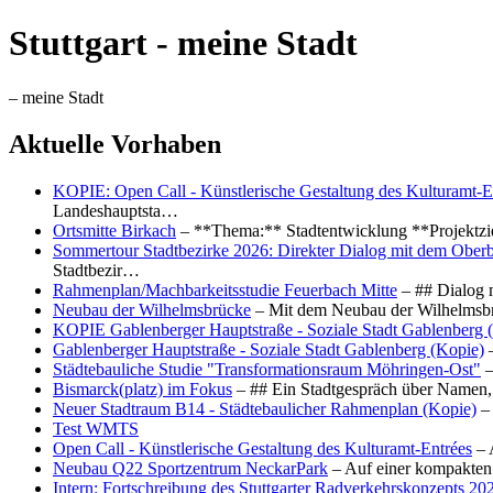
Stuttgart - meine Stadt
– meine Stadt
Aktuelle Vorhaben
KOPIE: Open Call - Künstlerische Gestaltung des Kulturamt-E
Landeshauptsta…
Ortsmitte Birkach
– **Thema:** Stadtentwicklung **Projektzi
Sommertour Stadtbezirke 2026: Direkter Dialog mit dem Oberb
Stadtbezir…
Rahmenplan/Machbarkeitsstudie Feuerbach Mitte
– ## Dialog 
Neubau der Wilhelmsbrücke
– Mit dem Neubau der Wilhelmsbrü
KOPIE Gablenberger Hauptstraße - Soziale Stadt Gablenberg 
Gablenberger Hauptstraße - Soziale Stadt Gablenberg (Kopie)
–
Städtebauliche Studie "Transformationsraum Möhringen-Ost"
–
Bismarck(platz) im Fokus
– ## Ein Stadtgespräch über Namen, 
Neuer Stadtraum B14 - Städtebaulicher Rahmenplan (Kopie)
– 
Test WMTS
Open Call - Künstlerische Gestaltung des Kulturamt-Entrées
– 
Neubau Q22 Sportzentrum NeckarPark
– Auf einer kompakten
Intern: Fortschreibung des Stuttgarter Radverkehrskonzepts 20