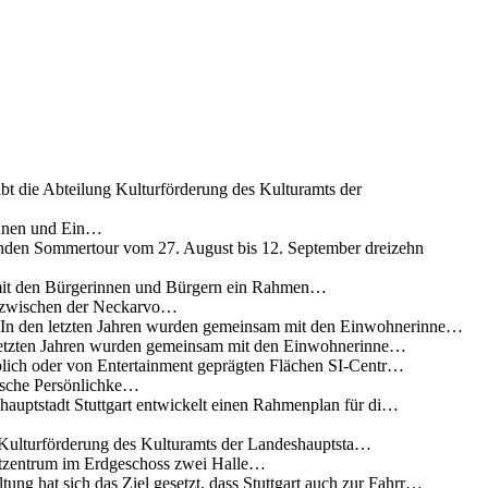
ibt die Abteilung Kulturförderung des Kulturamts der
innen und Ein…
nden Sommertour vom 27. August bis 12. September dreizehn
 mit den Bürgerinnen und Bürgern ein Rahmen…
g zwischen der Neckarvo…
n In den letzten Jahren wurden gemeinsam mit den Einwohnerinne…
 letzten Jahren wurden gemeinsam mit den Einwohnerinne…
lich oder von Entertainment geprägten Flächen SI-Centr…
rische Persönlichke…
uptstadt Stuttgart entwickelt einen Rahmenplan für di…
g Kulturförderung des Kulturamts der Landeshauptsta…
rtzentrum im Erdgeschoss zwei Halle…
ung hat sich das Ziel gesetzt, dass Stuttgart auch zur Fahrr…