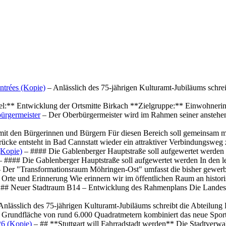
ntrées (Kopie)
– Anlässlich des 75-jährigen Kulturamt-Jubiläums schre
el:** Entwicklung der Ortsmitte Birkach **Zielgruppe:** Einwohner
ürgermeister
– Der Oberbürgermeister wird im Rahmen seiner anstehe
mit den Bürgerinnen und Bürgern Für diesen Bereich soll gemeinsam
cke entsteht in Bad Cannstatt wieder ein attraktiver Verbindungswe
(Kopie)
– #### Die Gablenberger Hauptstraße soll aufgewertet werde
 #### Die Gablenberger Hauptstraße soll aufgewertet werden In den
 Der "Transformationsraum Möhringen-Ost" umfasst die bisher gewerb
Orte und Erinnerung Wie erinnern wir im öffentlichen Raum an histo
## Neuer Stadtraum B14 – Entwicklung des Rahmenplans Die Landesha
Anlässlich des 75-jährigen Kulturamt-Jubiläums schreibt die Abteilun
 Grundfläche von rund 6.000 Quadratmetern kombiniert das neue Spo
26 (Kopie)
– ## **Stuttgart will Fahrradstadt werden** Die Stadtverwalt