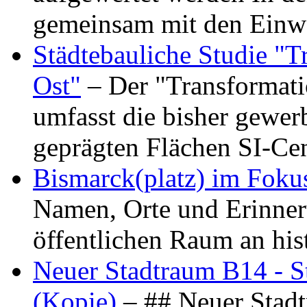
gemeinsam mit den Ein
Städtebauliche Studie "
Ost"
– Der "Transformat
umfasst die bisher gewer
geprägten Flächen SI-C
Bismarck(platz) im Foku
Namen, Orte und Erinner
öffentlichen Raum an hi
Neuer Stadtraum B14 - S
(Kopie)
– ## Neuer Stad