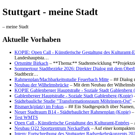
Stuttgart - meine Stadt
– meine Stadt
Aktuelle Vorhaben
KOPIE: Open Call - Künstlerische Gestaltung des Kulturamt-E
Landeshauptsta…
Ortsmitte Birkach
– **Thema:** Stadtentwicklung **Projektzi
Sommertour Stadtbezirke 2026: Direkter Dialog mit dem Oberb
Stadtbezir…
Rahmenplan/Machbarkeitsstudie Feuerbach Mitte
– ## Dialog 
Neubau der Wilhelmsbrücke
– Mit dem Neubau der Wilhelmsbrü
KOPIE Gablenberger Hauptstraße - Soziale Stadt Gablenberg 
Gablenberger Hauptstraße - Soziale Stadt Gablenberg (Kopie)
–
Städtebauliche Studie "Transformationsraum Möhringen-Ost"
–
Bismarck(platz) im Fokus
– ## Ein Stadtgespräch über Namen, 
Neuer Stadtraum B14 - Städtebaulicher Rahmenplan (Kopie)
– 
Test WMTS
Open Call - Künstlerische Gestaltung des Kulturamt-Entrées
– 
Neubau Q22 Sportzentrum NeckarPark
– Auf einer kompakten
Intern: Fortschreibung des Stuttgarter Radverkehrskonzepts 20