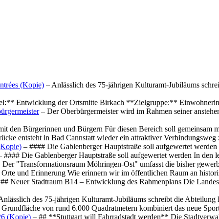
ntrées (Kopie)
– Anlässlich des 75-jährigen Kulturamt-Jubiläums schre
el:** Entwicklung der Ortsmitte Birkach **Zielgruppe:** Einwohner
ürgermeister
– Der Oberbürgermeister wird im Rahmen seiner anstehe
mit den Bürgerinnen und Bürgern Für diesen Bereich soll gemeinsam
cke entsteht in Bad Cannstatt wieder ein attraktiver Verbindungswe
(Kopie)
– #### Die Gablenberger Hauptstraße soll aufgewertet werde
 #### Die Gablenberger Hauptstraße soll aufgewertet werden In den
 Der "Transformationsraum Möhringen-Ost" umfasst die bisher gewerb
Orte und Erinnerung Wie erinnern wir im öffentlichen Raum an histo
## Neuer Stadtraum B14 – Entwicklung des Rahmenplans Die Landesha
Anlässlich des 75-jährigen Kulturamt-Jubiläums schreibt die Abteilun
 Grundfläche von rund 6.000 Quadratmetern kombiniert das neue Spo
26 (Kopie)
– ## **Stuttgart will Fahrradstadt werden** Die Stadtverwalt