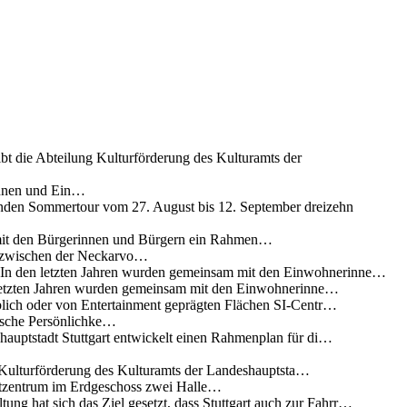
ibt die Abteilung Kulturförderung des Kulturamts der
innen und Ein…
nden Sommertour vom 27. August bis 12. September dreizehn
 mit den Bürgerinnen und Bürgern ein Rahmen…
g zwischen der Neckarvo…
n In den letzten Jahren wurden gemeinsam mit den Einwohnerinne…
 letzten Jahren wurden gemeinsam mit den Einwohnerinne…
lich oder von Entertainment geprägten Flächen SI-Centr…
rische Persönlichke…
uptstadt Stuttgart entwickelt einen Rahmenplan für di…
g Kulturförderung des Kulturamts der Landeshauptsta…
rtzentrum im Erdgeschoss zwei Halle…
ung hat sich das Ziel gesetzt, dass Stuttgart auch zur Fahrr…