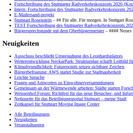
Fortschreibung des Stuttgarter Radverkehrskonzepts 2026 (Kop
Intern: Fortschreibung des Stuttgarter Radverkehrskonzepts 20
E-Mailersand-projekt
Stuttgart Rosenstein
– ## Für alle. Für morgen. In Stuttgart R
TEST Fortschreibung des Stuttgarter Radverkehrskonzepts 202
Bürgersprechstunde mit dem Oberbürgermeister
– #### Neues F
Neuigkeiten
Ausschuss beschließt Umgestaltung des Leonhards­platzes
Weiterentwicklung NeckarPark: Strukturplan schafft Leitbild für
Klimafreundlichkeit: Futurepoints setzen sichtbare Zeichen
Bürgerbefragung: AWS startet Studie zur Stadtsauberkeit
Leichte Sprache
Fragen und Antworten zu Einwohnerversammlungen
Gemeinsam an der Wärmewende arbeiten: Städte starten Fors
Weissenhof.Forum: Richtfest für das neue Besucher- und Info
Netiquette für das Beteiligungsportal Stuttgart – meine Stadt
Zeitkapsel für Stuttgart Moving Image Center
Alle Beteiligungen
Neuigkeiten
Veranstaltungen