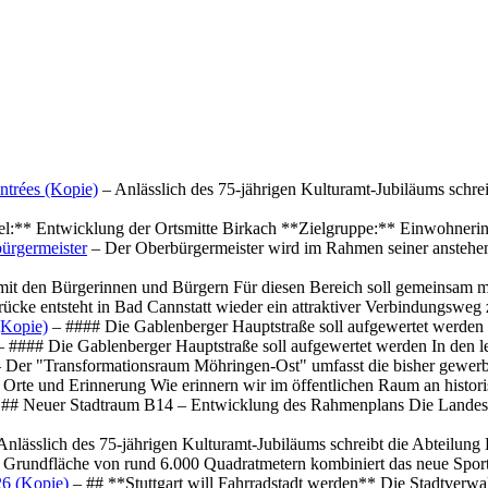
ntrées (Kopie)
– Anlässlich des 75-jährigen Kulturamt-Jubiläums schre
el:** Entwicklung der Ortsmitte Birkach **Zielgruppe:** Einwohner
ürgermeister
– Der Oberbürgermeister wird im Rahmen seiner anstehe
mit den Bürgerinnen und Bürgern Für diesen Bereich soll gemeinsam
cke entsteht in Bad Cannstatt wieder ein attraktiver Verbindungswe
(Kopie)
– #### Die Gablenberger Hauptstraße soll aufgewertet werde
 #### Die Gablenberger Hauptstraße soll aufgewertet werden In den
 Der "Transformationsraum Möhringen-Ost" umfasst die bisher gewerb
Orte und Erinnerung Wie erinnern wir im öffentlichen Raum an histo
## Neuer Stadtraum B14 – Entwicklung des Rahmenplans Die Landesha
Anlässlich des 75-jährigen Kulturamt-Jubiläums schreibt die Abteilun
 Grundfläche von rund 6.000 Quadratmetern kombiniert das neue Spo
26 (Kopie)
– ## **Stuttgart will Fahrradstadt werden** Die Stadtverwalt