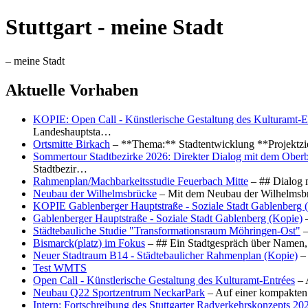
Stuttgart - meine Stadt
– meine Stadt
Aktuelle Vorhaben
KOPIE: Open Call - Künstlerische Gestaltung des Kulturamt-E
Landeshauptsta…
Ortsmitte Birkach
– **Thema:** Stadtentwicklung **Projektzi
Sommertour Stadtbezirke 2026: Direkter Dialog mit dem Oberb
Stadtbezir…
Rahmenplan/Machbarkeitsstudie Feuerbach Mitte
– ## Dialog 
Neubau der Wilhelmsbrücke
– Mit dem Neubau der Wilhelmsbrü
KOPIE Gablenberger Hauptstraße - Soziale Stadt Gablenberg 
Gablenberger Hauptstraße - Soziale Stadt Gablenberg (Kopie)
–
Städtebauliche Studie "Transformationsraum Möhringen-Ost"
–
Bismarck(platz) im Fokus
– ## Ein Stadtgespräch über Namen, 
Neuer Stadtraum B14 - Städtebaulicher Rahmenplan (Kopie)
– 
Test WMTS
Open Call - Künstlerische Gestaltung des Kulturamt-Entrées
– 
Neubau Q22 Sportzentrum NeckarPark
– Auf einer kompakten
Intern: Fortschreibung des Stuttgarter Radverkehrskonzepts 20