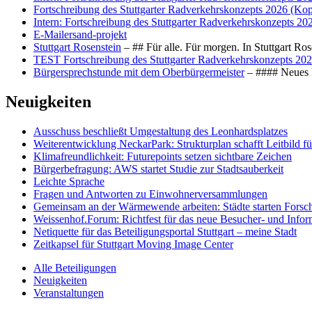
Fortschreibung des Stuttgarter Radverkehrskonzepts 2026 (Kop
Intern: Fortschreibung des Stuttgarter Radverkehrskonzepts 20
E-Mailersand-projekt
Stuttgart Rosenstein
– ## Für alle. Für morgen. In Stuttgart R
TEST Fortschreibung des Stuttgarter Radverkehrskonzepts 202
Bürgersprechstunde mit dem Oberbürgermeister
– #### Neues F
Neuigkeiten
Ausschuss beschließt Umgestaltung des Leonhards­platzes
Weiterentwicklung NeckarPark: Strukturplan schafft Leitbild für
Klimafreundlichkeit: Futurepoints setzen sichtbare Zeichen
Bürgerbefragung: AWS startet Studie zur Stadtsauberkeit
Leichte Sprache
Fragen und Antworten zu Einwohnerversammlungen
Gemeinsam an der Wärmewende arbeiten: Städte starten Fors
Weissenhof.Forum: Richtfest für das neue Besucher- und Info
Netiquette für das Beteiligungsportal Stuttgart – meine Stadt
Zeitkapsel für Stuttgart Moving Image Center
Alle Beteiligungen
Neuigkeiten
Veranstaltungen