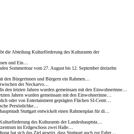
ibt die Abteilung Kulturförderung des Kulturamts der
innen und Ein…
nden Sommertour vom 27. August bis 12. September dreizehn
 mit den Bürgerinnen und Bürgern ein Rahmen…
g zwischen der Neckarvo…
n In den letzten Jahren wurden gemeinsam mit den Einwohnerinne…
 letzten Jahren wurden gemeinsam mit den Einwohnerinne…
lich oder von Entertainment geprägten Flächen SI-Centr…
rische Persönlichke…
uptstadt Stuttgart entwickelt einen Rahmenplan für di…
g Kulturförderung des Kulturamts der Landeshauptsta…
rtzentrum im Erdgeschoss zwei Halle…
ung hat sich das Ziel gesetzt, dass Stuttgart auch zur Fahrr…