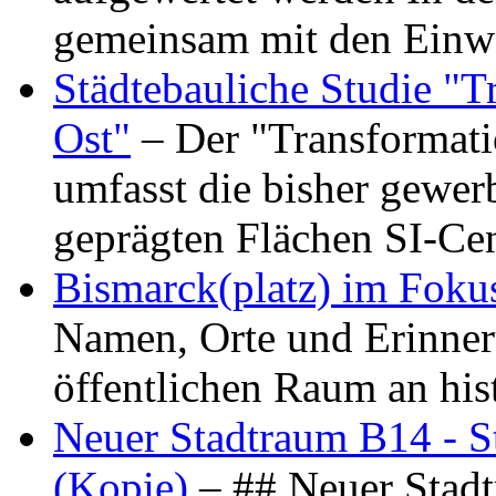
gemeinsam mit den Ein
Städtebauliche Studie "
Ost"
– Der "Transformat
umfasst die bisher gewer
geprägten Flächen SI-C
Bismarck(platz) im Foku
Namen, Orte und Erinner
öffentlichen Raum an hi
Neuer Stadtraum B14 - S
(Kopie)
– ## Neuer Stad