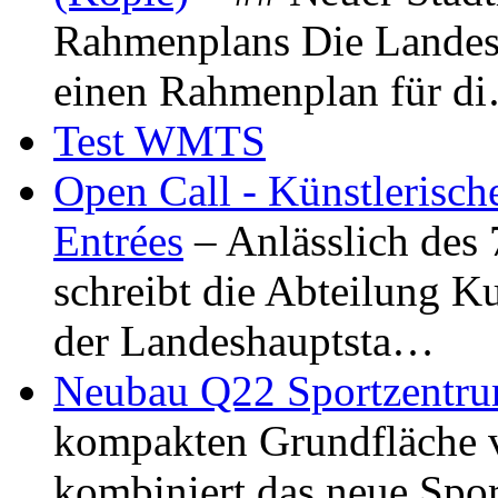
Rahmenplans Die Landesha
einen Rahmenplan für d
Test WMTS
Open Call - Künstlerisch
Entrées
– Anlässlich des
schreibt die Abteilung K
der Landeshauptsta…
Neubau Q22 Sportzentru
kompakten Grundfläche 
kombiniert das neue Spo