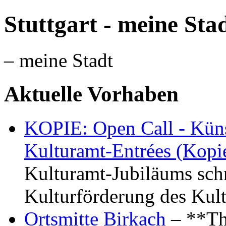
Stuttgart - meine Sta
– meine Stadt
Aktuelle Vorhaben
KOPIE: Open Call - Küns
Kulturamt-Entrées (Kopi
Kulturamt-Jubiläums schr
Kulturförderung des Kul
Ortsmitte Birkach
– **Th