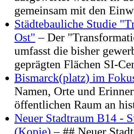
gemeinsam mit den Ein
Städtebauliche Studie "
Ost"
– Der "Transformat
umfasst die bisher gewer
geprägten Flächen SI-C
Bismarck(platz) im Foku
Namen, Orte und Erinner
öffentlichen Raum an hi
Neuer Stadtraum B14 - S
(Kopie)
– ## Neuer Stad