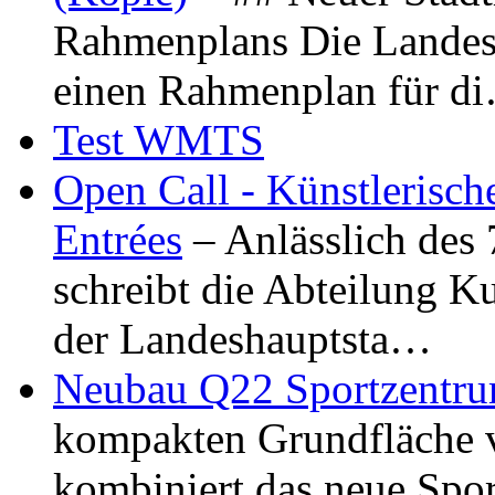
Rahmenplans Die Landesha
einen Rahmenplan für d
Test WMTS
Open Call - Künstlerisch
Entrées
– Anlässlich des
schreibt die Abteilung K
der Landeshauptsta…
Neubau Q22 Sportzentru
kompakten Grundfläche 
kombiniert das neue Spo