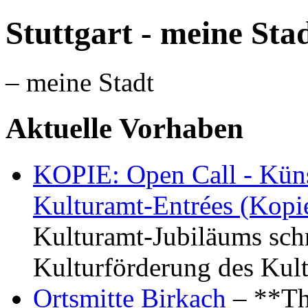
Stuttgart - meine Sta
– meine Stadt
Aktuelle Vorhaben
KOPIE: Open Call - Küns
Kulturamt-Entrées (Kopi
Kulturamt-Jubiläums schr
Kulturförderung des Kul
Ortsmitte Birkach
– **Th