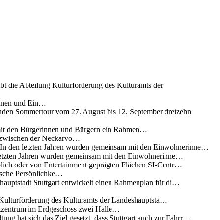
ibt die Abteilung Kulturförderung des Kulturamts der
innen und Ein…
nden Sommertour vom 27. August bis 12. September dreizehn
 mit den Bürgerinnen und Bürgern ein Rahmen…
g zwischen der Neckarvo…
n In den letzten Jahren wurden gemeinsam mit den Einwohnerinne…
 letzten Jahren wurden gemeinsam mit den Einwohnerinne…
lich oder von Entertainment geprägten Flächen SI-Centr…
rische Persönlichke…
uptstadt Stuttgart entwickelt einen Rahmenplan für di…
g Kulturförderung des Kulturamts der Landeshauptsta…
rtzentrum im Erdgeschoss zwei Halle…
ung hat sich das Ziel gesetzt, dass Stuttgart auch zur Fahrr…