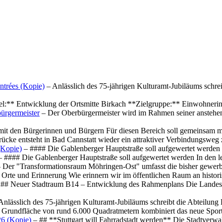
ntrées (Kopie)
– Anlässlich des 75-jährigen Kulturamt-Jubiläums schre
el:** Entwicklung der Ortsmitte Birkach **Zielgruppe:** Einwohner
ürgermeister
– Der Oberbürgermeister wird im Rahmen seiner anstehe
mit den Bürgerinnen und Bürgern Für diesen Bereich soll gemeinsam
cke entsteht in Bad Cannstatt wieder ein attraktiver Verbindungswe
(Kopie)
– #### Die Gablenberger Hauptstraße soll aufgewertet werde
 #### Die Gablenberger Hauptstraße soll aufgewertet werden In den
 Der "Transformationsraum Möhringen-Ost" umfasst die bisher gewerb
Orte und Erinnerung Wie erinnern wir im öffentlichen Raum an histo
## Neuer Stadtraum B14 – Entwicklung des Rahmenplans Die Landesha
Anlässlich des 75-jährigen Kulturamt-Jubiläums schreibt die Abteilun
 Grundfläche von rund 6.000 Quadratmetern kombiniert das neue Spo
26 (Kopie)
– ## **Stuttgart will Fahrradstadt werden** Die Stadtverwalt