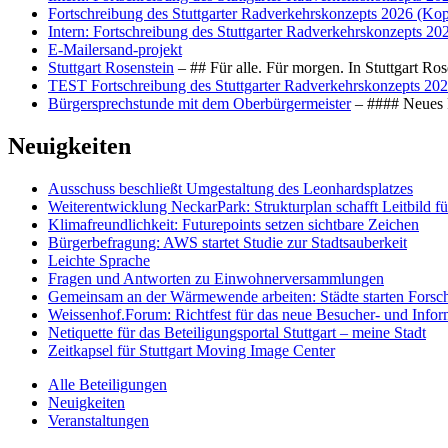
Fortschreibung des Stuttgarter Radverkehrskonzepts 2026 (Kop
Intern: Fortschreibung des Stuttgarter Radverkehrskonzepts 20
E-Mailersand-projekt
Stuttgart Rosenstein
– ## Für alle. Für morgen. In Stuttgart R
TEST Fortschreibung des Stuttgarter Radverkehrskonzepts 202
Bürgersprechstunde mit dem Oberbürgermeister
– #### Neues F
Neuigkeiten
Ausschuss beschließt Umgestaltung des Leonhards­platzes
Weiterentwicklung NeckarPark: Strukturplan schafft Leitbild für
Klimafreundlichkeit: Futurepoints setzen sichtbare Zeichen
Bürgerbefragung: AWS startet Studie zur Stadtsauberkeit
Leichte Sprache
Fragen und Antworten zu Einwohnerversammlungen
Gemeinsam an der Wärmewende arbeiten: Städte starten Fors
Weissenhof.Forum: Richtfest für das neue Besucher- und Info
Netiquette für das Beteiligungsportal Stuttgart – meine Stadt
Zeitkapsel für Stuttgart Moving Image Center
Alle Beteiligungen
Neuigkeiten
Veranstaltungen