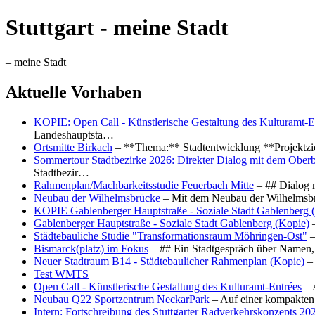
Stuttgart - meine Stadt
– meine Stadt
Aktuelle Vorhaben
KOPIE: Open Call - Künstlerische Gestaltung des Kulturamt-E
Landeshauptsta…
Ortsmitte Birkach
– **Thema:** Stadtentwicklung **Projektzi
Sommertour Stadtbezirke 2026: Direkter Dialog mit dem Oberb
Stadtbezir…
Rahmenplan/Machbarkeitsstudie Feuerbach Mitte
– ## Dialog 
Neubau der Wilhelmsbrücke
– Mit dem Neubau der Wilhelmsbrü
KOPIE Gablenberger Hauptstraße - Soziale Stadt Gablenberg 
Gablenberger Hauptstraße - Soziale Stadt Gablenberg (Kopie)
–
Städtebauliche Studie "Transformationsraum Möhringen-Ost"
–
Bismarck(platz) im Fokus
– ## Ein Stadtgespräch über Namen, 
Neuer Stadtraum B14 - Städtebaulicher Rahmenplan (Kopie)
– 
Test WMTS
Open Call - Künstlerische Gestaltung des Kulturamt-Entrées
– 
Neubau Q22 Sportzentrum NeckarPark
– Auf einer kompakten
Intern: Fortschreibung des Stuttgarter Radverkehrskonzepts 20