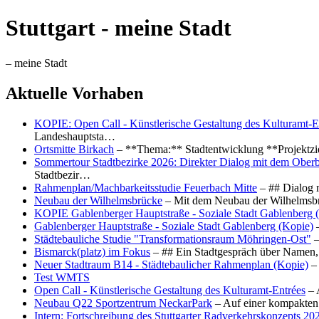
Stuttgart - meine Stadt
– meine Stadt
Aktuelle Vorhaben
KOPIE: Open Call - Künstlerische Gestaltung des Kulturamt-E
Landeshauptsta…
Ortsmitte Birkach
– **Thema:** Stadtentwicklung **Projektzi
Sommertour Stadtbezirke 2026: Direkter Dialog mit dem Oberb
Stadtbezir…
Rahmenplan/Machbarkeitsstudie Feuerbach Mitte
– ## Dialog 
Neubau der Wilhelmsbrücke
– Mit dem Neubau der Wilhelmsbrü
KOPIE Gablenberger Hauptstraße - Soziale Stadt Gablenberg 
Gablenberger Hauptstraße - Soziale Stadt Gablenberg (Kopie)
–
Städtebauliche Studie "Transformationsraum Möhringen-Ost"
–
Bismarck(platz) im Fokus
– ## Ein Stadtgespräch über Namen, 
Neuer Stadtraum B14 - Städtebaulicher Rahmenplan (Kopie)
– 
Test WMTS
Open Call - Künstlerische Gestaltung des Kulturamt-Entrées
– 
Neubau Q22 Sportzentrum NeckarPark
– Auf einer kompakten
Intern: Fortschreibung des Stuttgarter Radverkehrskonzepts 20