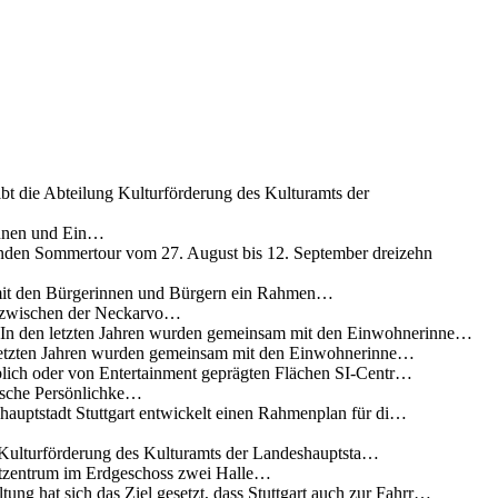
ibt die Abteilung Kulturförderung des Kulturamts der
innen und Ein…
nden Sommertour vom 27. August bis 12. September dreizehn
 mit den Bürgerinnen und Bürgern ein Rahmen…
g zwischen der Neckarvo…
n In den letzten Jahren wurden gemeinsam mit den Einwohnerinne…
 letzten Jahren wurden gemeinsam mit den Einwohnerinne…
lich oder von Entertainment geprägten Flächen SI-Centr…
rische Persönlichke…
uptstadt Stuttgart entwickelt einen Rahmenplan für di…
g Kulturförderung des Kulturamts der Landeshauptsta…
rtzentrum im Erdgeschoss zwei Halle…
ung hat sich das Ziel gesetzt, dass Stuttgart auch zur Fahrr…