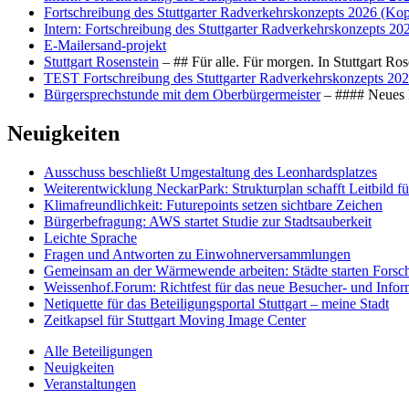
Fortschreibung des Stuttgarter Radverkehrskonzepts 2026 (Kop
Intern: Fortschreibung des Stuttgarter Radverkehrskonzepts 20
E-Mailersand-projekt
Stuttgart Rosenstein
– ## Für alle. Für morgen. In Stuttgart R
TEST Fortschreibung des Stuttgarter Radverkehrskonzepts 202
Bürgersprechstunde mit dem Oberbürgermeister
– #### Neues F
Neuigkeiten
Ausschuss beschließt Umgestaltung des Leonhards­platzes
Weiterentwicklung NeckarPark: Strukturplan schafft Leitbild für
Klimafreundlichkeit: Futurepoints setzen sichtbare Zeichen
Bürgerbefragung: AWS startet Studie zur Stadtsauberkeit
Leichte Sprache
Fragen und Antworten zu Einwohnerversammlungen
Gemeinsam an der Wärmewende arbeiten: Städte starten Fors
Weissenhof.Forum: Richtfest für das neue Besucher- und Info
Netiquette für das Beteiligungsportal Stuttgart – meine Stadt
Zeitkapsel für Stuttgart Moving Image Center
Alle Beteiligungen
Neuigkeiten
Veranstaltungen