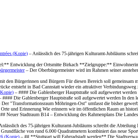
ntrées (Kopie)
– Anlässlich des 75-jährigen Kulturamt-Jubiläums schre
el:** Entwicklung der Ortsmitte Birkach **Zielgruppe:** Einwohner
ürgermeister
– Der Oberbürgermeister wird im Rahmen seiner anstehe
mit den Bürgerinnen und Bürgern Für diesen Bereich soll gemeinsam
cke entsteht in Bad Cannstatt wieder ein attraktiver Verbindungswe
(Kopie)
– #### Die Gablenberger Hauptstraße soll aufgewertet werde
 #### Die Gablenberger Hauptstraße soll aufgewertet werden In den
 Der "Transformationsraum Möhringen-Ost" umfasst die bisher gewerb
Orte und Erinnerung Wie erinnern wir im öffentlichen Raum an histo
## Neuer Stadtraum B14 – Entwicklung des Rahmenplans Die Landesha
Anlässlich des 75-jährigen Kulturamt-Jubiläums schreibt die Abteilun
 Grundfläche von rund 6.000 Quadratmetern kombiniert das neue Spo
26 (Kopie)
– ## **Stuttgart will Fahrradstadt werden** Die Stadtverwalt