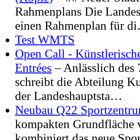
Rahmenplans Die Landesha
einen Rahmenplan für d
Test WMTS
Open Call - Künstlerisch
Entrées
– Anlässlich des
schreibt die Abteilung K
der Landeshauptsta…
Neubau Q22 Sportzentru
kompakten Grundfläche 
kombiniert das neue Spo