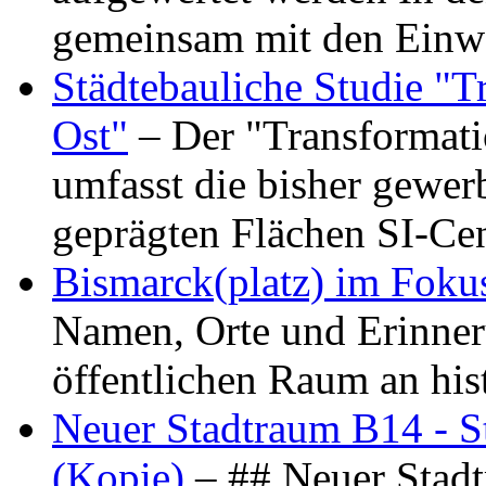
gemeinsam mit den Ein
Städtebauliche Studie "
Ost"
– Der "Transformat
umfasst die bisher gewer
geprägten Flächen SI-C
Bismarck(platz) im Foku
Namen, Orte und Erinner
öffentlichen Raum an hi
Neuer Stadtraum B14 - S
(Kopie)
– ## Neuer Stad