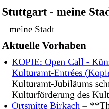
Stuttgart - meine Sta
– meine Stadt
Aktuelle Vorhaben
KOPIE: Open Call - Küns
Kulturamt-Entrées (Kopi
Kulturamt-Jubiläums schr
Kulturförderung des Kul
Ortsmitte Birkach
– **Th