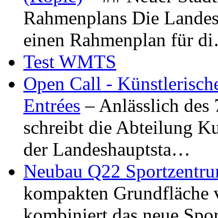
Rahmenplans Die Landesha
einen Rahmenplan für d
Test WMTS
Open Call - Künstlerisch
Entrées
– Anlässlich des
schreibt die Abteilung K
der Landeshauptsta…
Neubau Q22 Sportzentru
kompakten Grundfläche 
kombiniert das neue Spo