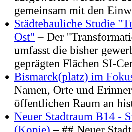
gemeinsam mit den Ein
Städtebauliche Studie "
Ost"
– Der "Transformat
umfasst die bisher gewer
geprägten Flächen SI-C
Bismarck(platz) im Foku
Namen, Orte und Erinner
öffentlichen Raum an hi
Neuer Stadtraum B14 - S
(Kopie)
– ## Neuer Stad