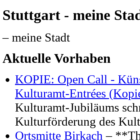
Stuttgart - meine Sta
– meine Stadt
Aktuelle Vorhaben
KOPIE: Open Call - Küns
Kulturamt-Entrées (Kopi
Kulturamt-Jubiläums schr
Kulturförderung des Kul
Ortsmitte Birkach
– **Th