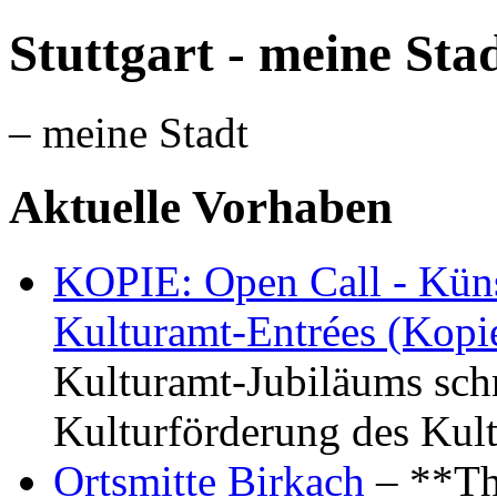
Stuttgart - meine Sta
– meine Stadt
Aktuelle Vorhaben
KOPIE: Open Call - Küns
Kulturamt-Entrées (Kopi
Kulturamt-Jubiläums schr
Kulturförderung des Kul
Ortsmitte Birkach
– **Th