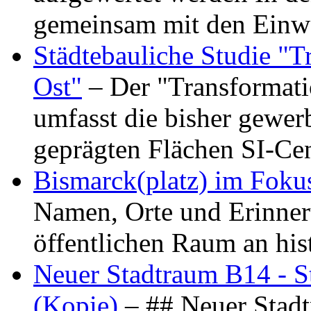
gemeinsam mit den Ein
Städtebauliche Studie "
Ost"
– Der "Transformat
umfasst die bisher gewer
geprägten Flächen SI-C
Bismarck(platz) im Foku
Namen, Orte und Erinner
öffentlichen Raum an hi
Neuer Stadtraum B14 - S
(Kopie)
– ## Neuer Stad