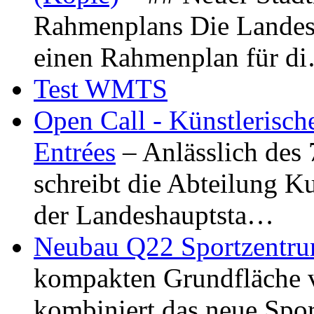
Rahmenplans Die Landesha
einen Rahmenplan für d
Test WMTS
Open Call - Künstlerisch
Entrées
– Anlässlich des
schreibt die Abteilung K
der Landeshauptsta…
Neubau Q22 Sportzentru
kompakten Grundfläche 
kombiniert das neue Spo