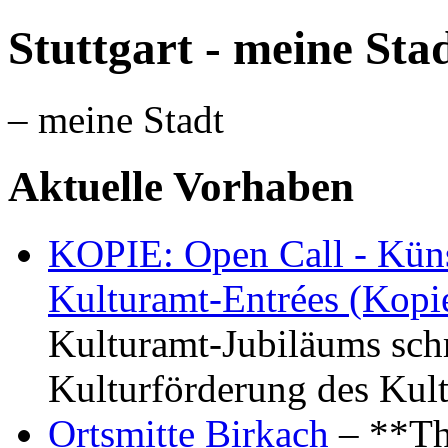
Stuttgart - meine Sta
– meine Stadt
Aktuelle Vorhaben
KOPIE: Open Call - Küns
Kulturamt-Entrées (Kopi
Kulturamt-Jubiläums schr
Kulturförderung des Kul
Ortsmitte Birkach
– **Th