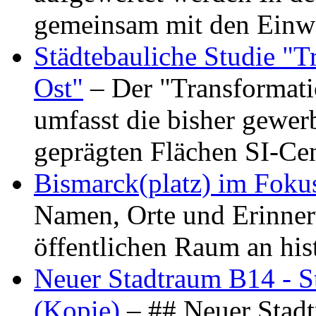
gemeinsam mit den Ein
Städtebauliche Studie "
Ost"
– Der "Transformat
umfasst die bisher gewer
geprägten Flächen SI-C
Bismarck(platz) im Foku
Namen, Orte und Erinner
öffentlichen Raum an hi
Neuer Stadtraum B14 - S
(Kopie)
– ## Neuer Stad