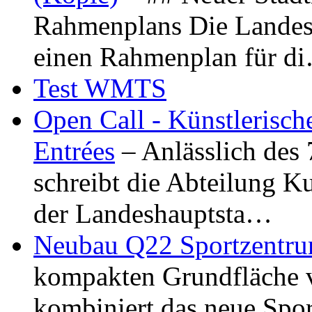
Rahmenplans Die Landesha
einen Rahmenplan für d
Test WMTS
Open Call - Künstlerisch
Entrées
– Anlässlich des
schreibt die Abteilung K
der Landeshauptsta…
Neubau Q22 Sportzentru
kompakten Grundfläche 
kombiniert das neue Spo