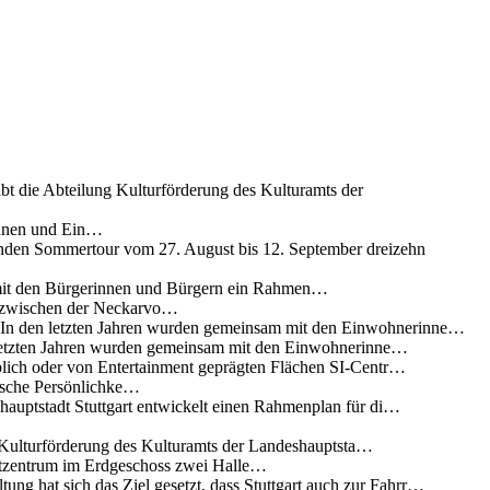
ibt die Abteilung Kulturförderung des Kulturamts der
innen und Ein…
nden Sommertour vom 27. August bis 12. September dreizehn
 mit den Bürgerinnen und Bürgern ein Rahmen…
g zwischen der Neckarvo…
n In den letzten Jahren wurden gemeinsam mit den Einwohnerinne…
 letzten Jahren wurden gemeinsam mit den Einwohnerinne…
lich oder von Entertainment geprägten Flächen SI-Centr…
rische Persönlichke…
uptstadt Stuttgart entwickelt einen Rahmenplan für di…
g Kulturförderung des Kulturamts der Landeshauptsta…
rtzentrum im Erdgeschoss zwei Halle…
ung hat sich das Ziel gesetzt, dass Stuttgart auch zur Fahrr…