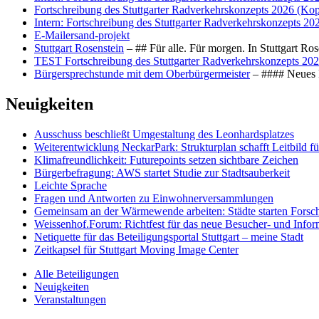
Fortschreibung des Stuttgarter Radverkehrskonzepts 2026 (Kop
Intern: Fortschreibung des Stuttgarter Radverkehrskonzepts 20
E-Mailersand-projekt
Stuttgart Rosenstein
– ## Für alle. Für morgen. In Stuttgart R
TEST Fortschreibung des Stuttgarter Radverkehrskonzepts 202
Bürgersprechstunde mit dem Oberbürgermeister
– #### Neues F
Neuigkeiten
Ausschuss beschließt Umgestaltung des Leonhards­platzes
Weiterentwicklung NeckarPark: Strukturplan schafft Leitbild für
Klimafreundlichkeit: Futurepoints setzen sichtbare Zeichen
Bürgerbefragung: AWS startet Studie zur Stadtsauberkeit
Leichte Sprache
Fragen und Antworten zu Einwohnerversammlungen
Gemeinsam an der Wärmewende arbeiten: Städte starten Fors
Weissenhof.Forum: Richtfest für das neue Besucher- und Info
Netiquette für das Beteiligungsportal Stuttgart – meine Stadt
Zeitkapsel für Stuttgart Moving Image Center
Alle Beteiligungen
Neuigkeiten
Veranstaltungen