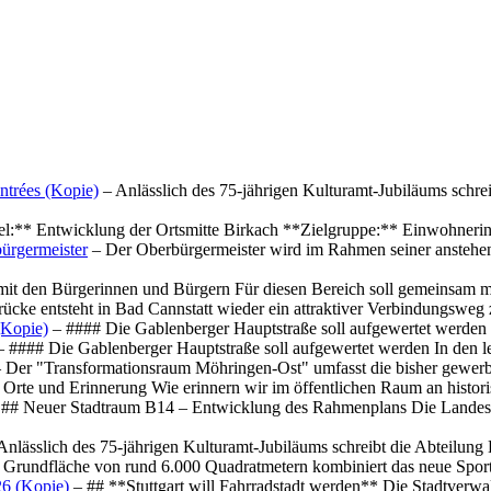
ntrées (Kopie)
– Anlässlich des 75-jährigen Kulturamt-Jubiläums schre
el:** Entwicklung der Ortsmitte Birkach **Zielgruppe:** Einwohner
ürgermeister
– Der Oberbürgermeister wird im Rahmen seiner anstehe
mit den Bürgerinnen und Bürgern Für diesen Bereich soll gemeinsam
cke entsteht in Bad Cannstatt wieder ein attraktiver Verbindungswe
(Kopie)
– #### Die Gablenberger Hauptstraße soll aufgewertet werde
 #### Die Gablenberger Hauptstraße soll aufgewertet werden In den
 Der "Transformationsraum Möhringen-Ost" umfasst die bisher gewerb
Orte und Erinnerung Wie erinnern wir im öffentlichen Raum an histo
## Neuer Stadtraum B14 – Entwicklung des Rahmenplans Die Landesha
Anlässlich des 75-jährigen Kulturamt-Jubiläums schreibt die Abteilun
 Grundfläche von rund 6.000 Quadratmetern kombiniert das neue Spo
26 (Kopie)
– ## **Stuttgart will Fahrradstadt werden** Die Stadtverwalt