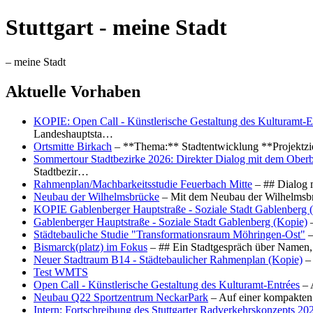
Stuttgart - meine Stadt
– meine Stadt
Aktuelle Vorhaben
KOPIE: Open Call - Künstlerische Gestaltung des Kulturamt-E
Landeshauptsta…
Ortsmitte Birkach
– **Thema:** Stadtentwicklung **Projektzi
Sommertour Stadtbezirke 2026: Direkter Dialog mit dem Oberb
Stadtbezir…
Rahmenplan/Machbarkeitsstudie Feuerbach Mitte
– ## Dialog 
Neubau der Wilhelmsbrücke
– Mit dem Neubau der Wilhelmsbrü
KOPIE Gablenberger Hauptstraße - Soziale Stadt Gablenberg 
Gablenberger Hauptstraße - Soziale Stadt Gablenberg (Kopie)
–
Städtebauliche Studie "Transformationsraum Möhringen-Ost"
–
Bismarck(platz) im Fokus
– ## Ein Stadtgespräch über Namen, 
Neuer Stadtraum B14 - Städtebaulicher Rahmenplan (Kopie)
– 
Test WMTS
Open Call - Künstlerische Gestaltung des Kulturamt-Entrées
– 
Neubau Q22 Sportzentrum NeckarPark
– Auf einer kompakten
Intern: Fortschreibung des Stuttgarter Radverkehrskonzepts 20