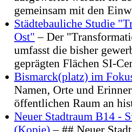
gemeinsam mit den Ein
Städtebauliche Studie "
Ost"
– Der "Transformat
umfasst die bisher gewer
geprägten Flächen SI-C
Bismarck(platz) im Foku
Namen, Orte und Erinner
öffentlichen Raum an hi
Neuer Stadtraum B14 - S
(Kopie)
– ## Neuer Stad