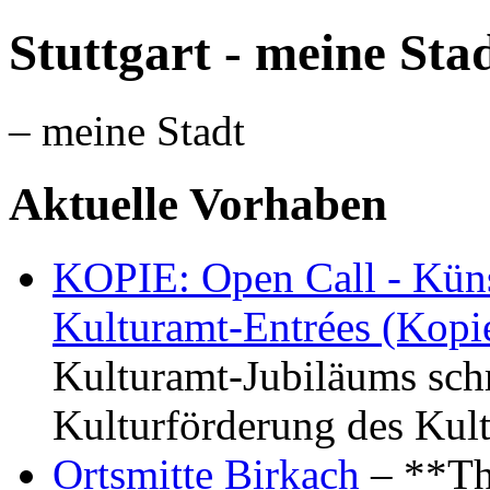
Stuttgart - meine Sta
– meine Stadt
Aktuelle Vorhaben
KOPIE: Open Call - Küns
Kulturamt-Entrées (Kopi
Kulturamt-Jubiläums schr
Kulturförderung des Kul
Ortsmitte Birkach
– **Th