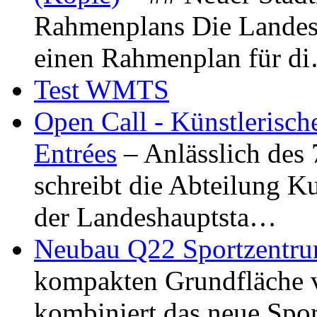
Rahmenplans Die Landesha
einen Rahmenplan für d
Test WMTS
Open Call - Künstlerisch
Entrées
– Anlässlich des
schreibt die Abteilung K
der Landeshauptsta…
Neubau Q22 Sportzentru
kompakten Grundfläche 
kombiniert das neue Spo