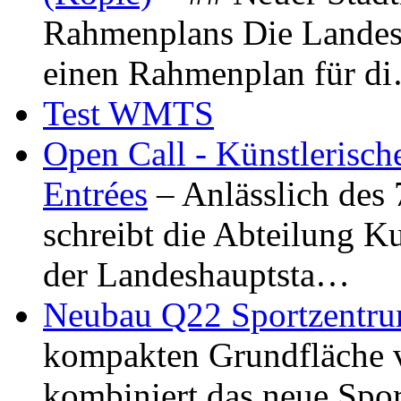
Rahmenplans Die Landesha
einen Rahmenplan für d
Test WMTS
Open Call - Künstlerisch
Entrées
– Anlässlich des
schreibt die Abteilung K
der Landeshauptsta…
Neubau Q22 Sportzentru
kompakten Grundfläche 
kombiniert das neue Spo