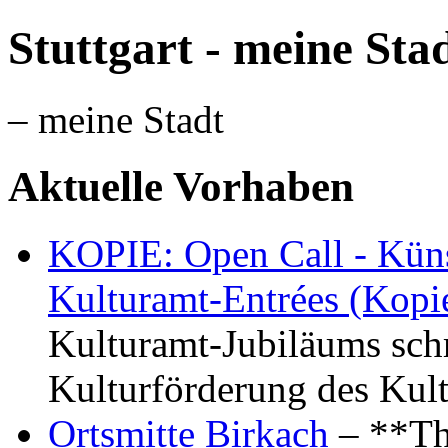
Stuttgart - meine Sta
– meine Stadt
Aktuelle Vorhaben
KOPIE: Open Call - Küns
Kulturamt-Entrées (Kopi
Kulturamt-Jubiläums schr
Kulturförderung des Kul
Ortsmitte Birkach
– **Th