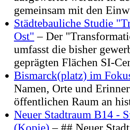
gemeinsam mit den Ein
Städtebauliche Studie "
Ost"
– Der "Transformat
umfasst die bisher gewer
geprägten Flächen SI-C
Bismarck(platz) im Foku
Namen, Orte und Erinner
öffentlichen Raum an hi
Neuer Stadtraum B14 - S
(Kopie)
– ## Neuer Stad