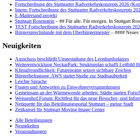
Fortschreibung des Stuttgarter Radverkehrskonzepts 2026 (Kop
Intern: Fortschreibung des Stuttgarter Radverkehrskonzepts 20
E-Mailersand-projekt
Stuttgart Rosenstein
– ## Für alle. Für morgen. In Stuttgart R
TEST Fortschreibung des Stuttgarter Radverkehrskonzepts 202
Bürgersprechstunde mit dem Oberbürgermeister
– #### Neues F
Neuigkeiten
Ausschuss beschließt Umgestaltung des Leonhards­platzes
Weiterentwicklung NeckarPark: Strukturplan schafft Leitbild für
Klimafreundlichkeit: Futurepoints setzen sichtbare Zeichen
Bürgerbefragung: AWS startet Studie zur Stadtsauberkeit
Leichte Sprache
Fragen und Antworten zu Einwohnerversammlungen
Gemeinsam an der Wärmewende arbeiten: Städte starten Fors
Weissenhof.Forum: Richtfest für das neue Besucher- und Info
Netiquette für das Beteiligungsportal Stuttgart – meine Stadt
Zeitkapsel für Stuttgart Moving Image Center
Alle Beteiligungen
Neuigkeiten
Veranstaltungen