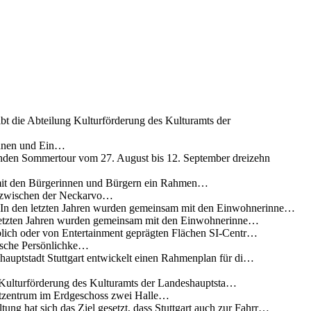
ibt die Abteilung Kulturförderung des Kulturamts der
innen und Ein…
nden Sommertour vom 27. August bis 12. September dreizehn
 mit den Bürgerinnen und Bürgern ein Rahmen…
g zwischen der Neckarvo…
n In den letzten Jahren wurden gemeinsam mit den Einwohnerinne…
 letzten Jahren wurden gemeinsam mit den Einwohnerinne…
lich oder von Entertainment geprägten Flächen SI-Centr…
rische Persönlichke…
uptstadt Stuttgart entwickelt einen Rahmenplan für di…
g Kulturförderung des Kulturamts der Landeshauptsta…
rtzentrum im Erdgeschoss zwei Halle…
ung hat sich das Ziel gesetzt, dass Stuttgart auch zur Fahrr…