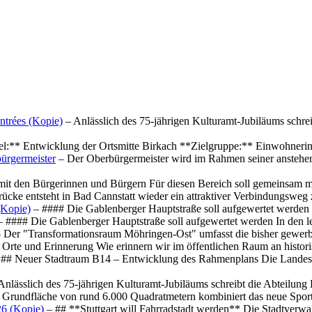
ntrées (Kopie)
– Anlässlich des 75-jährigen Kulturamt-Jubiläums schre
el:** Entwicklung der Ortsmitte Birkach **Zielgruppe:** Einwohner
ürgermeister
– Der Oberbürgermeister wird im Rahmen seiner anstehe
mit den Bürgerinnen und Bürgern Für diesen Bereich soll gemeinsam
cke entsteht in Bad Cannstatt wieder ein attraktiver Verbindungswe
(Kopie)
– #### Die Gablenberger Hauptstraße soll aufgewertet werde
 #### Die Gablenberger Hauptstraße soll aufgewertet werden In den
 Der "Transformationsraum Möhringen-Ost" umfasst die bisher gewerb
Orte und Erinnerung Wie erinnern wir im öffentlichen Raum an histo
## Neuer Stadtraum B14 – Entwicklung des Rahmenplans Die Landesha
Anlässlich des 75-jährigen Kulturamt-Jubiläums schreibt die Abteilun
 Grundfläche von rund 6.000 Quadratmetern kombiniert das neue Spo
26 (Kopie)
– ## **Stuttgart will Fahrradstadt werden** Die Stadtverwalt