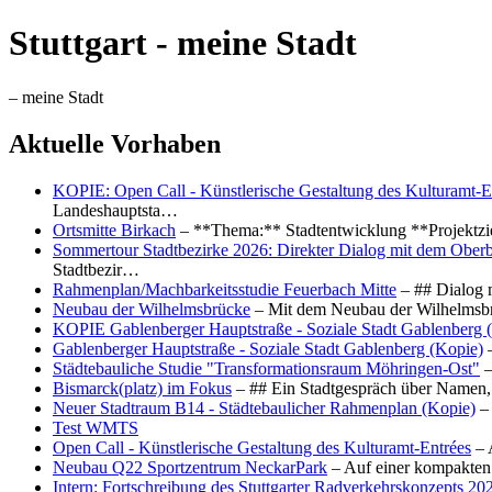
Stuttgart - meine Stadt
– meine Stadt
Aktuelle Vorhaben
KOPIE: Open Call - Künstlerische Gestaltung des Kulturamt-E
Landeshauptsta…
Ortsmitte Birkach
– **Thema:** Stadtentwicklung **Projektzi
Sommertour Stadtbezirke 2026: Direkter Dialog mit dem Oberb
Stadtbezir…
Rahmenplan/Machbarkeitsstudie Feuerbach Mitte
– ## Dialog 
Neubau der Wilhelmsbrücke
– Mit dem Neubau der Wilhelmsbrü
KOPIE Gablenberger Hauptstraße - Soziale Stadt Gablenberg 
Gablenberger Hauptstraße - Soziale Stadt Gablenberg (Kopie)
–
Städtebauliche Studie "Transformationsraum Möhringen-Ost"
–
Bismarck(platz) im Fokus
– ## Ein Stadtgespräch über Namen, 
Neuer Stadtraum B14 - Städtebaulicher Rahmenplan (Kopie)
– 
Test WMTS
Open Call - Künstlerische Gestaltung des Kulturamt-Entrées
– 
Neubau Q22 Sportzentrum NeckarPark
– Auf einer kompakten
Intern: Fortschreibung des Stuttgarter Radverkehrskonzepts 20