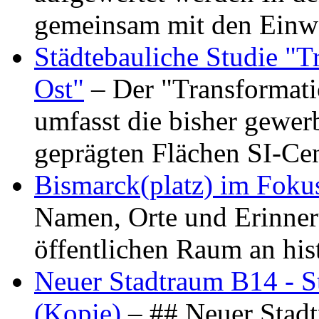
gemeinsam mit den Ein
Städtebauliche Studie "
Ost"
– Der "Transformat
umfasst die bisher gewer
geprägten Flächen SI-C
Bismarck(platz) im Foku
Namen, Orte und Erinner
öffentlichen Raum an hi
Neuer Stadtraum B14 - S
(Kopie)
– ## Neuer Stad