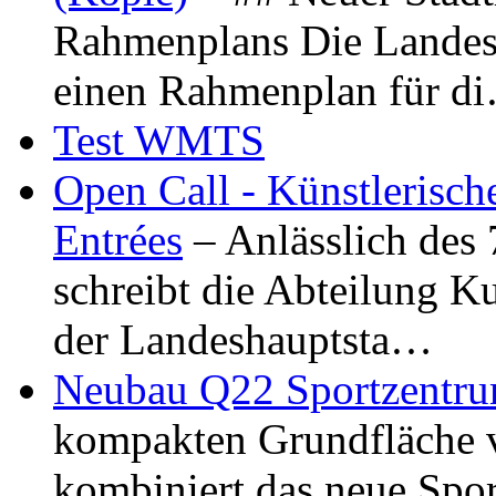
Rahmenplans Die Landesha
einen Rahmenplan für d
Test WMTS
Open Call - Künstlerisch
Entrées
– Anlässlich des
schreibt die Abteilung K
der Landeshauptsta…
Neubau Q22 Sportzentru
kompakten Grundfläche 
kombiniert das neue Spo