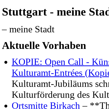
Stuttgart - meine Sta
– meine Stadt
Aktuelle Vorhaben
KOPIE: Open Call - Küns
Kulturamt-Entrées (Kopi
Kulturamt-Jubiläums schr
Kulturförderung des Kul
Ortsmitte Birkach
– **Th