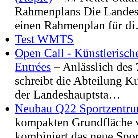
Rahmenplans Die Landesha
einen Rahmenplan für d
Test WMTS
Open Call - Künstlerisch
Entrées
– Anlässlich des
schreibt die Abteilung K
der Landeshauptsta…
Neubau Q22 Sportzentru
kompakten Grundfläche 
kombiniert das neue Spo