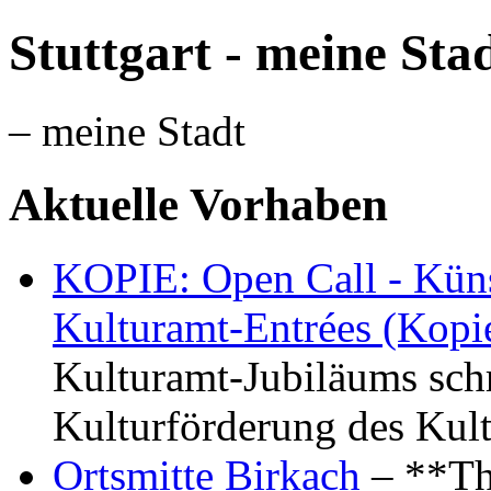
Stuttgart - meine Sta
– meine Stadt
Aktuelle Vorhaben
KOPIE: Open Call - Küns
Kulturamt-Entrées (Kopi
Kulturamt-Jubiläums schr
Kulturförderung des Kul
Ortsmitte Birkach
– **Th