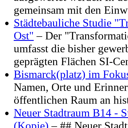
gemeinsam mit den Ein
Städtebauliche Studie "
Ost"
– Der "Transformat
umfasst die bisher gewer
geprägten Flächen SI-C
Bismarck(platz) im Foku
Namen, Orte und Erinner
öffentlichen Raum an hi
Neuer Stadtraum B14 - S
(Kopie)
– ## Neuer Stad