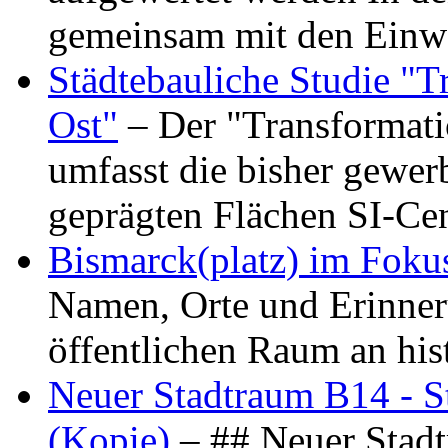
gemeinsam mit den Ein
Städtebauliche Studie "
Ost"
– Der "Transformat
umfasst die bisher gewer
geprägten Flächen SI-C
Bismarck(platz) im Foku
Namen, Orte und Erinner
öffentlichen Raum an hi
Neuer Stadtraum B14 - S
(Kopie)
– ## Neuer Stad