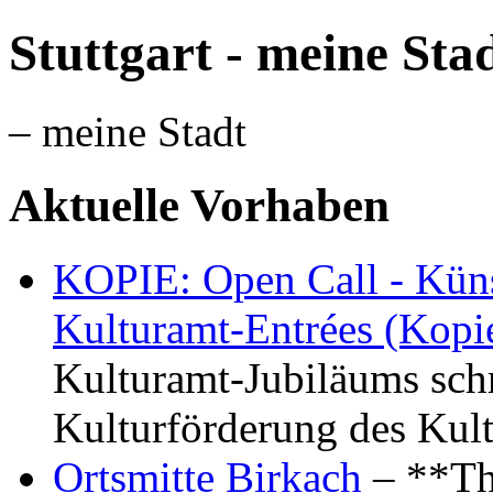
Stuttgart - meine Sta
– meine Stadt
Aktuelle Vorhaben
KOPIE: Open Call - Küns
Kulturamt-Entrées (Kopi
Kulturamt-Jubiläums schr
Kulturförderung des Kul
Ortsmitte Birkach
– **Th