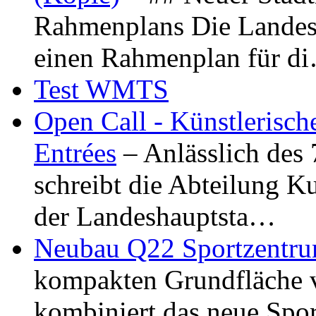
Rahmenplans Die Landesha
einen Rahmenplan für d
Test WMTS
Open Call - Künstlerisch
Entrées
– Anlässlich des
schreibt die Abteilung K
der Landeshauptsta…
Neubau Q22 Sportzentru
kompakten Grundfläche 
kombiniert das neue Spo