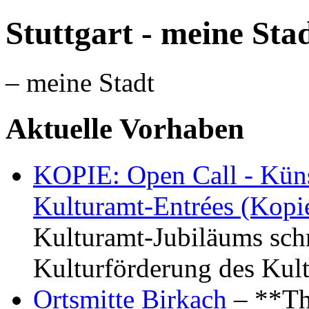
Stuttgart - meine Sta
– meine Stadt
Aktuelle Vorhaben
KOPIE: Open Call - Küns
Kulturamt-Entrées (Kopi
Kulturamt-Jubiläums schr
Kulturförderung des Kul
Ortsmitte Birkach
– **Th