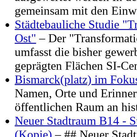
gemeinsam mit den Ein
Städtebauliche Studie "
Ost"
– Der "Transformat
umfasst die bisher gewer
geprägten Flächen SI-C
Bismarck(platz) im Foku
Namen, Orte und Erinner
öffentlichen Raum an hi
Neuer Stadtraum B14 - S
(Kopie)
– ## Neuer Stad