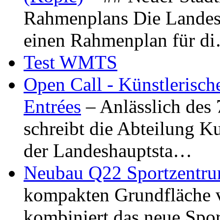
Rahmenplans Die Landesha
einen Rahmenplan für d
Test WMTS
Open Call - Künstlerisch
Entrées
– Anlässlich des
schreibt die Abteilung K
der Landeshauptsta…
Neubau Q22 Sportzentru
kompakten Grundfläche 
kombiniert das neue Spo