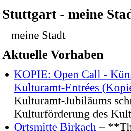
Stuttgart - meine Sta
– meine Stadt
Aktuelle Vorhaben
KOPIE: Open Call - Küns
Kulturamt-Entrées (Kopi
Kulturamt-Jubiläums schr
Kulturförderung des Kul
Ortsmitte Birkach
– **Th