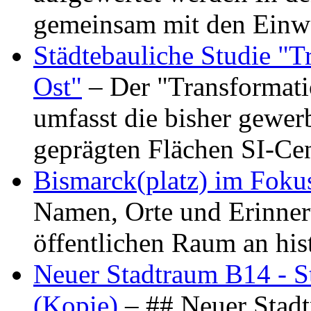
gemeinsam mit den Ein
Städtebauliche Studie "
Ost"
– Der "Transformat
umfasst die bisher gewer
geprägten Flächen SI-C
Bismarck(platz) im Foku
Namen, Orte und Erinner
öffentlichen Raum an hi
Neuer Stadtraum B14 - S
(Kopie)
– ## Neuer Stad