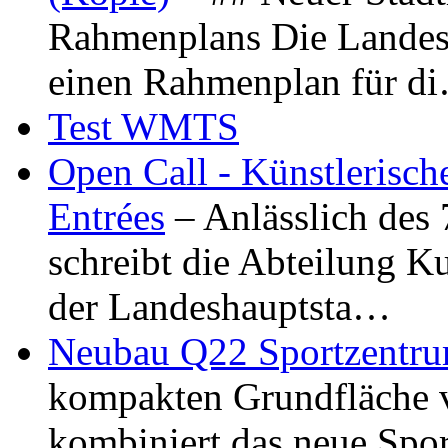
Rahmenplans Die Landesha
einen Rahmenplan für d
Test WMTS
Open Call - Künstlerisch
Entrées
– Anlässlich des
schreibt die Abteilung K
der Landeshauptsta…
Neubau Q22 Sportzentru
kompakten Grundfläche 
kombiniert das neue Spo