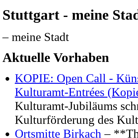
Stuttgart - meine Sta
– meine Stadt
Aktuelle Vorhaben
KOPIE: Open Call - Küns
Kulturamt-Entrées (Kopi
Kulturamt-Jubiläums schr
Kulturförderung des Kul
Ortsmitte Birkach
– **Th