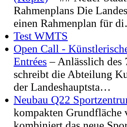
Rahmenplans Die Landesha
einen Rahmenplan für d
Test WMTS
Open Call - Künstlerisch
Entrées
– Anlässlich des
schreibt die Abteilung K
der Landeshauptsta…
Neubau Q22 Sportzentru
kompakten Grundfläche 
kombiniert das neue Spo