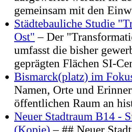
gemeinsam mit den Ein
Städtebauliche Studie "
Ost"
– Der "Transformat
umfasst die bisher gewer
geprägten Flächen SI-C
Bismarck(platz) im Foku
Namen, Orte und Erinner
öffentlichen Raum an hi
Neuer Stadtraum B14 - S
(Kopie)
– ## Neuer Stad