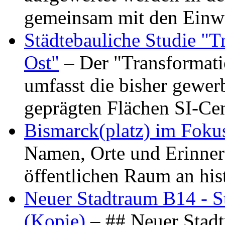
gemeinsam mit den Ein
Städtebauliche Studie "
Ost"
– Der "Transformat
umfasst die bisher gewer
geprägten Flächen SI-C
Bismarck(platz) im Foku
Namen, Orte und Erinner
öffentlichen Raum an hi
Neuer Stadtraum B14 - S
(Kopie)
– ## Neuer Stad