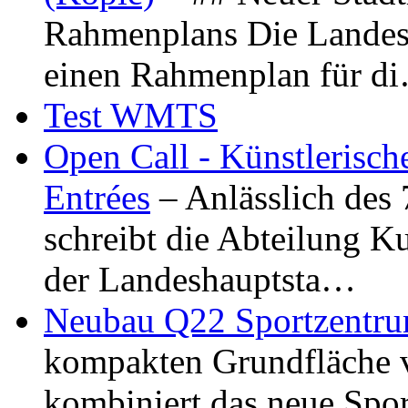
Rahmenplans Die Landesha
einen Rahmenplan für d
Test WMTS
Open Call - Künstlerisch
Entrées
– Anlässlich des
schreibt die Abteilung K
der Landeshauptsta…
Neubau Q22 Sportzentru
kompakten Grundfläche 
kombiniert das neue Spo