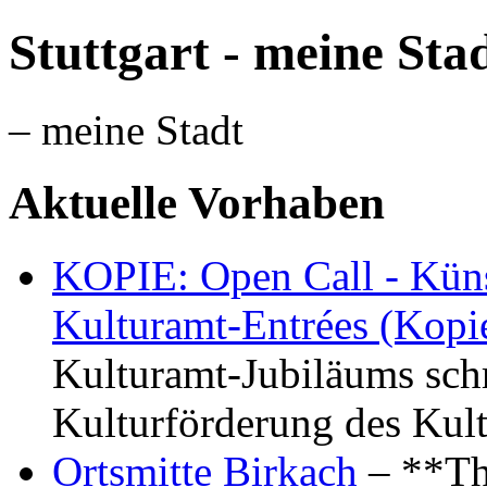
Stuttgart - meine Sta
– meine Stadt
Aktuelle Vorhaben
KOPIE: Open Call - Küns
Kulturamt-Entrées (Kopi
Kulturamt-Jubiläums schr
Kulturförderung des Kul
Ortsmitte Birkach
– **Th