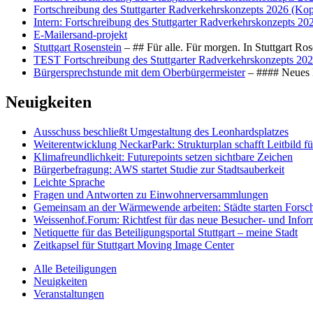
Fortschreibung des Stuttgarter Radverkehrskonzepts 2026 (Kop
Intern: Fortschreibung des Stuttgarter Radverkehrskonzepts 20
E-Mailersand-projekt
Stuttgart Rosenstein
– ## Für alle. Für morgen. In Stuttgart R
TEST Fortschreibung des Stuttgarter Radverkehrskonzepts 202
Bürgersprechstunde mit dem Oberbürgermeister
– #### Neues F
Neuigkeiten
Ausschuss beschließt Umgestaltung des Leonhards­platzes
Weiterentwicklung NeckarPark: Strukturplan schafft Leitbild für
Klimafreundlichkeit: Futurepoints setzen sichtbare Zeichen
Bürgerbefragung: AWS startet Studie zur Stadtsauberkeit
Leichte Sprache
Fragen und Antworten zu Einwohnerversammlungen
Gemeinsam an der Wärmewende arbeiten: Städte starten Fors
Weissenhof.Forum: Richtfest für das neue Besucher- und Info
Netiquette für das Beteiligungsportal Stuttgart – meine Stadt
Zeitkapsel für Stuttgart Moving Image Center
Alle Beteiligungen
Neuigkeiten
Veranstaltungen