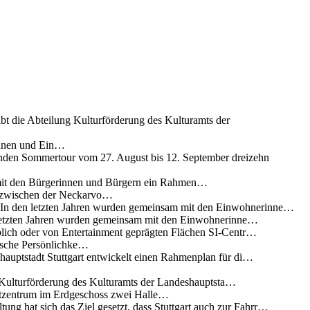
ibt die Abteilung Kulturförderung des Kulturamts der
innen und Ein…
nden Sommertour vom 27. August bis 12. September dreizehn
 mit den Bürgerinnen und Bürgern ein Rahmen…
g zwischen der Neckarvo…
n In den letzten Jahren wurden gemeinsam mit den Einwohnerinne…
 letzten Jahren wurden gemeinsam mit den Einwohnerinne…
lich oder von Entertainment geprägten Flächen SI-Centr…
rische Persönlichke…
uptstadt Stuttgart entwickelt einen Rahmenplan für di…
g Kulturförderung des Kulturamts der Landeshauptsta…
rtzentrum im Erdgeschoss zwei Halle…
ung hat sich das Ziel gesetzt, dass Stuttgart auch zur Fahrr…