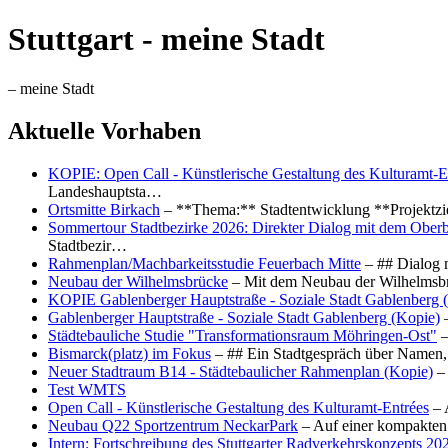
Stuttgart - meine Stadt
– meine Stadt
Aktuelle Vorhaben
KOPIE: Open Call - Künstlerische Gestaltung des Kulturamt-E
Landeshauptsta…
Ortsmitte Birkach
– **Thema:** Stadtentwicklung **Projektzi
Sommertour Stadtbezirke 2026: Direkter Dialog mit dem Oberb
Stadtbezir…
Rahmenplan/Machbarkeitsstudie Feuerbach Mitte
– ## Dialog 
Neubau der Wilhelmsbrücke
– Mit dem Neubau der Wilhelmsbrü
KOPIE Gablenberger Hauptstraße - Soziale Stadt Gablenberg 
Gablenberger Hauptstraße - Soziale Stadt Gablenberg (Kopie)
–
Städtebauliche Studie "Transformationsraum Möhringen-Ost"
–
Bismarck(platz) im Fokus
– ## Ein Stadtgespräch über Namen, 
Neuer Stadtraum B14 - Städtebaulicher Rahmenplan (Kopie)
– 
Test WMTS
Open Call - Künstlerische Gestaltung des Kulturamt-Entrées
– 
Neubau Q22 Sportzentrum NeckarPark
– Auf einer kompakten
Intern: Fortschreibung des Stuttgarter Radverkehrskonzepts 20