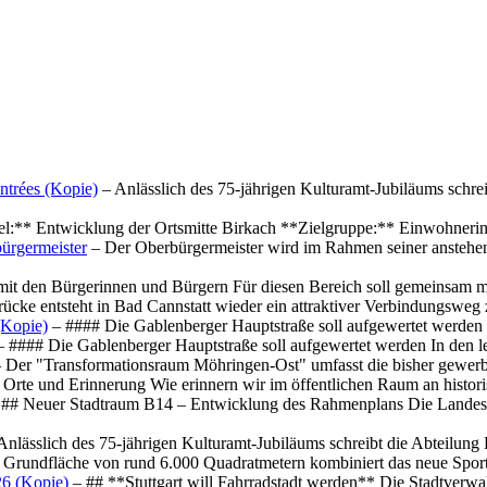
ntrées (Kopie)
– Anlässlich des 75-jährigen Kulturamt-Jubiläums schre
el:** Entwicklung der Ortsmitte Birkach **Zielgruppe:** Einwohner
ürgermeister
– Der Oberbürgermeister wird im Rahmen seiner anstehe
mit den Bürgerinnen und Bürgern Für diesen Bereich soll gemeinsam
cke entsteht in Bad Cannstatt wieder ein attraktiver Verbindungswe
(Kopie)
– #### Die Gablenberger Hauptstraße soll aufgewertet werde
 #### Die Gablenberger Hauptstraße soll aufgewertet werden In den
 Der "Transformationsraum Möhringen-Ost" umfasst die bisher gewerb
Orte und Erinnerung Wie erinnern wir im öffentlichen Raum an histo
## Neuer Stadtraum B14 – Entwicklung des Rahmenplans Die Landesha
Anlässlich des 75-jährigen Kulturamt-Jubiläums schreibt die Abteilun
 Grundfläche von rund 6.000 Quadratmetern kombiniert das neue Spo
26 (Kopie)
– ## **Stuttgart will Fahrradstadt werden** Die Stadtverwalt