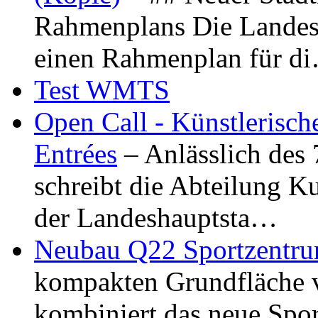
Rahmenplans Die Landesha
einen Rahmenplan für d
Test WMTS
Open Call - Künstlerisch
Entrées
– Anlässlich des
schreibt die Abteilung K
der Landeshauptsta…
Neubau Q22 Sportzentru
kompakten Grundfläche 
kombiniert das neue Spo