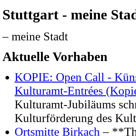
Stuttgart - meine Sta
– meine Stadt
Aktuelle Vorhaben
KOPIE: Open Call - Küns
Kulturamt-Entrées (Kopi
Kulturamt-Jubiläums schr
Kulturförderung des Kul
Ortsmitte Birkach
– **Th