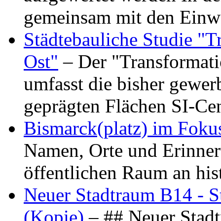
gemeinsam mit den Ein
Städtebauliche Studie "
Ost"
– Der "Transformat
umfasst die bisher gewer
geprägten Flächen SI-C
Bismarck(platz) im Foku
Namen, Orte und Erinner
öffentlichen Raum an hi
Neuer Stadtraum B14 - S
(Kopie)
– ## Neuer Stad