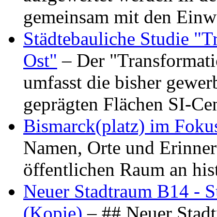
gemeinsam mit den Ein
Städtebauliche Studie "
Ost"
– Der "Transformat
umfasst die bisher gewer
geprägten Flächen SI-C
Bismarck(platz) im Foku
Namen, Orte und Erinner
öffentlichen Raum an hi
Neuer Stadtraum B14 - S
(Kopie)
– ## Neuer Stad