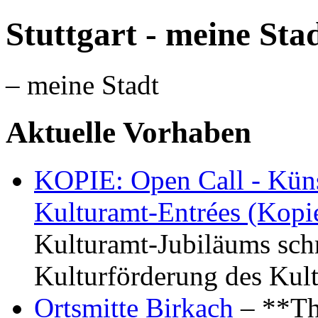
Stuttgart - meine Sta
– meine Stadt
Aktuelle Vorhaben
KOPIE: Open Call - Küns
Kulturamt-Entrées (Kopi
Kulturamt-Jubiläums schr
Kulturförderung des Kul
Ortsmitte Birkach
– **Th