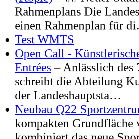
Rahmenplans Die Landesha
einen Rahmenplan für d
Test WMTS
Open Call - Künstlerisch
Entrées
– Anlässlich des
schreibt die Abteilung K
der Landeshauptsta…
Neubau Q22 Sportzentru
kompakten Grundfläche 
kombiniert das neue Spo