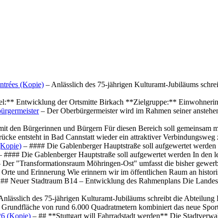
ntrées (Kopie)
– Anlässlich des 75-jährigen Kulturamt-Jubiläums schre
el:** Entwicklung der Ortsmitte Birkach **Zielgruppe:** Einwohner
ürgermeister
– Der Oberbürgermeister wird im Rahmen seiner anstehe
mit den Bürgerinnen und Bürgern Für diesen Bereich soll gemeinsam
cke entsteht in Bad Cannstatt wieder ein attraktiver Verbindungswe
(Kopie)
– #### Die Gablenberger Hauptstraße soll aufgewertet werde
 #### Die Gablenberger Hauptstraße soll aufgewertet werden In den
 Der "Transformationsraum Möhringen-Ost" umfasst die bisher gewerb
Orte und Erinnerung Wie erinnern wir im öffentlichen Raum an histo
## Neuer Stadtraum B14 – Entwicklung des Rahmenplans Die Landesha
Anlässlich des 75-jährigen Kulturamt-Jubiläums schreibt die Abteilun
 Grundfläche von rund 6.000 Quadratmetern kombiniert das neue Spo
26 (Kopie)
– ## **Stuttgart will Fahrradstadt werden** Die Stadtverwalt