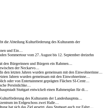
ibt die Abteilung Kulturförderung des Kulturamts der
innen und Ein…
nden Sommertour vom 27. August bis 12. September dreizehn
 mit den Bürgerinnen und Bürgern ein Rahmen…
g zwischen der Neckarvo…
n In den letzten Jahren wurden gemeinsam mit den Einwohnerinne…
 letzten Jahren wurden gemeinsam mit den Einwohnerinne…
lich oder von Entertainment geprägten Flächen SI-Centr…
rische Persönlichke…
uptstadt Stuttgart entwickelt einen Rahmenplan für di…
g Kulturförderung des Kulturamts der Landeshauptsta…
rtzentrum im Erdgeschoss zwei Halle…
ung hat sich das Ziel gesetzt, dass Stuttgart auch zur Fahrr…