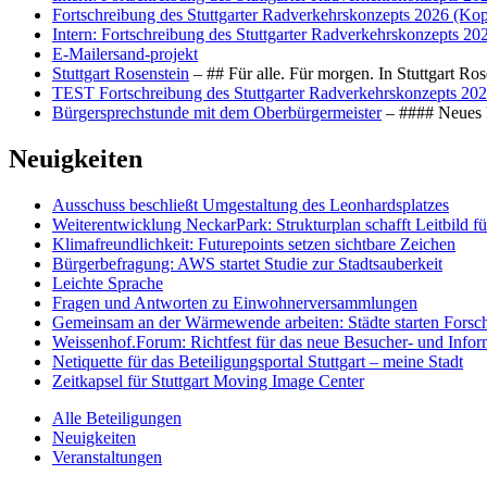
Fortschreibung des Stuttgarter Radverkehrskonzepts 2026 (Kop
Intern: Fortschreibung des Stuttgarter Radverkehrskonzepts 20
E-Mailersand-projekt
Stuttgart Rosenstein
– ## Für alle. Für morgen. In Stuttgart R
TEST Fortschreibung des Stuttgarter Radverkehrskonzepts 202
Bürgersprechstunde mit dem Oberbürgermeister
– #### Neues F
Neuigkeiten
Ausschuss beschließt Umgestaltung des Leonhards­platzes
Weiterentwicklung NeckarPark: Strukturplan schafft Leitbild für
Klimafreundlichkeit: Futurepoints setzen sichtbare Zeichen
Bürgerbefragung: AWS startet Studie zur Stadtsauberkeit
Leichte Sprache
Fragen und Antworten zu Einwohnerversammlungen
Gemeinsam an der Wärmewende arbeiten: Städte starten Fors
Weissenhof.Forum: Richtfest für das neue Besucher- und Info
Netiquette für das Beteiligungsportal Stuttgart – meine Stadt
Zeitkapsel für Stuttgart Moving Image Center
Alle Beteiligungen
Neuigkeiten
Veranstaltungen