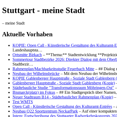
Stuttgart - meine Stadt
– meine Stadt
Aktuelle Vorhaben
KOPIE: Open Call - Künstlerische Gestaltung des Kulturamt-E
Landeshauptsta…
Ortsmitte Birkach
– **Thema:** Stadtentwicklung **Projektzi
Sommertour Stadtbezirke 2026: Direkter Dialog mit dem Oberb
Stadtbezir…
Rahmenplan/Machbarkeitsstudie Feuerbach Mitte
– ## Dialog 
Neubau der Wilhelmsbrücke
– Mit dem Neubau der Wilhelmsbrü
KOPIE Gablenberger Hauptstraße - Soziale Stadt Gablenberg 
Gablenberger Hauptstraße - Soziale Stadt Gablenberg (Kopie)
–
Städtebauliche Studie "Transformationsraum Möhringen-Ost"
–
Bismarck(platz) im Fokus
– ## Ein Stadtgespräch über Namen, 
Neuer Stadtraum B14 - Städtebaulicher Rahmenplan (Kopie)
– 
Test WMTS
Open Call - Künstlerische Gestaltung des Kulturamt-Entrées
– 
Neubau Q22 Sportzentrum NeckarPark
– Auf einer kompakten
Intern: Fortschreibung des Stuttgarter Radverkehrskonzepts 20