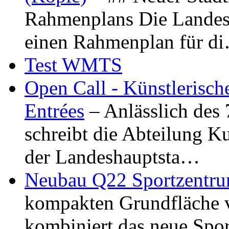
Rahmenplans Die Landesha
einen Rahmenplan für d
Test WMTS
Open Call - Künstlerisch
Entrées
– Anlässlich des
schreibt die Abteilung K
der Landeshauptsta…
Neubau Q22 Sportzentru
kompakten Grundfläche 
kombiniert das neue Spo