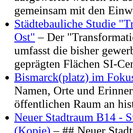
gemeinsam mit den Ein
Städtebauliche Studie "
Ost"
– Der "Transformat
umfasst die bisher gewer
geprägten Flächen SI-C
Bismarck(platz) im Foku
Namen, Orte und Erinner
öffentlichen Raum an hi
Neuer Stadtraum B14 - S
(Kopie)
– ## Neuer Stad