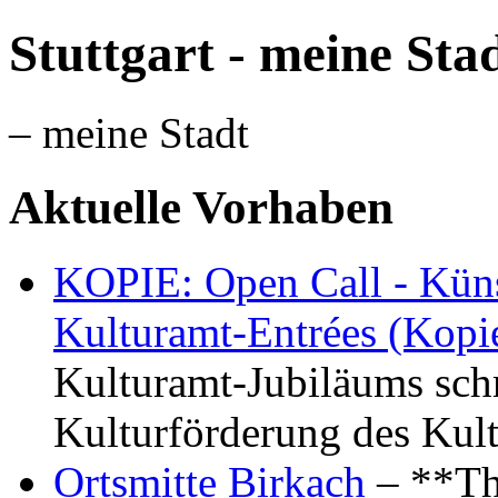
Stuttgart - meine Sta
– meine Stadt
Aktuelle Vorhaben
KOPIE: Open Call - Küns
Kulturamt-Entrées (Kopi
Kulturamt-Jubiläums schr
Kulturförderung des Kul
Ortsmitte Birkach
– **Th