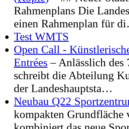
Rahmenplans Die Landesha
einen Rahmenplan für d
Test WMTS
Open Call - Künstlerisch
Entrées
– Anlässlich des
schreibt die Abteilung K
der Landeshauptsta…
Neubau Q22 Sportzentru
kompakten Grundfläche 
kombiniert das neue Spo