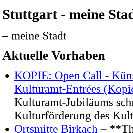
Stuttgart - meine Sta
– meine Stadt
Aktuelle Vorhaben
KOPIE: Open Call - Küns
Kulturamt-Entrées (Kopi
Kulturamt-Jubiläums schr
Kulturförderung des Kul
Ortsmitte Birkach
– **Th