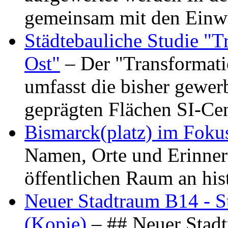
gemeinsam mit den Ein
Städtebauliche Studie "
Ost"
– Der "Transformat
umfasst die bisher gewer
geprägten Flächen SI-C
Bismarck(platz) im Foku
Namen, Orte und Erinner
öffentlichen Raum an hi
Neuer Stadtraum B14 - S
(Kopie)
– ## Neuer Stad