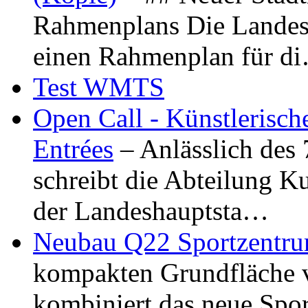
Rahmenplans Die Landesha
einen Rahmenplan für d
Test WMTS
Open Call - Künstlerisch
Entrées
– Anlässlich des
schreibt die Abteilung K
der Landeshauptsta…
Neubau Q22 Sportzentru
kompakten Grundfläche 
kombiniert das neue Spo