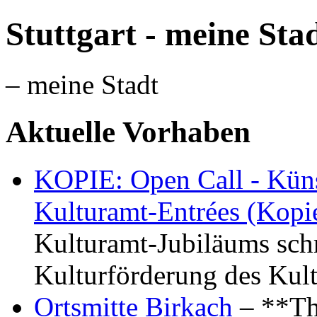
Stuttgart - meine Sta
– meine Stadt
Aktuelle Vorhaben
KOPIE: Open Call - Küns
Kulturamt-Entrées (Kopi
Kulturamt-Jubiläums schr
Kulturförderung des Kul
Ortsmitte Birkach
– **Th