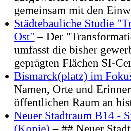
gemeinsam mit den Ein
Städtebauliche Studie "
Ost"
– Der "Transformat
umfasst die bisher gewer
geprägten Flächen SI-C
Bismarck(platz) im Foku
Namen, Orte und Erinner
öffentlichen Raum an hi
Neuer Stadtraum B14 - S
(Kopie)
– ## Neuer Stad