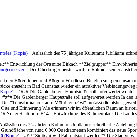
ntrées (Kopie)
– Anlässlich des 75-jährigen Kulturamt-Jubiläums schre
el:** Entwicklung der Ortsmitte Birkach **Zielgruppe:** Einwohner
ürgermeister
– Der Oberbürgermeister wird im Rahmen seiner anstehe
mit den Bürgerinnen und Bürgern Für diesen Bereich soll gemeinsam
cke entsteht in Bad Cannstatt wieder ein attraktiver Verbindungswe
(Kopie)
– #### Die Gablenberger Hauptstraße soll aufgewertet werde
 #### Die Gablenberger Hauptstraße soll aufgewertet werden In den
 Der "Transformationsraum Möhringen-Ost" umfasst die bisher gewerb
Orte und Erinnerung Wie erinnern wir im öffentlichen Raum an histo
## Neuer Stadtraum B14 – Entwicklung des Rahmenplans Die Landesha
Anlässlich des 75-jährigen Kulturamt-Jubiläums schreibt die Abteilun
 Grundfläche von rund 6.000 Quadratmetern kombiniert das neue Spo
26 (Kopie)
– ## **Stuttgart will Fahrradstadt werden** Die Stadtverwalt