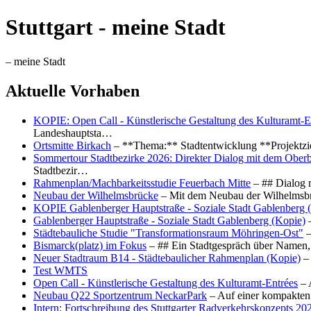
Stuttgart - meine Stadt
– meine Stadt
Aktuelle Vorhaben
KOPIE: Open Call - Künstlerische Gestaltung des Kulturamt-E
Landeshauptsta…
Ortsmitte Birkach
– **Thema:** Stadtentwicklung **Projektzi
Sommertour Stadtbezirke 2026: Direkter Dialog mit dem Oberb
Stadtbezir…
Rahmenplan/Machbarkeitsstudie Feuerbach Mitte
– ## Dialog 
Neubau der Wilhelmsbrücke
– Mit dem Neubau der Wilhelmsbrü
KOPIE Gablenberger Hauptstraße - Soziale Stadt Gablenberg 
Gablenberger Hauptstraße - Soziale Stadt Gablenberg (Kopie)
–
Städtebauliche Studie "Transformationsraum Möhringen-Ost"
–
Bismarck(platz) im Fokus
– ## Ein Stadtgespräch über Namen, 
Neuer Stadtraum B14 - Städtebaulicher Rahmenplan (Kopie)
– 
Test WMTS
Open Call - Künstlerische Gestaltung des Kulturamt-Entrées
– 
Neubau Q22 Sportzentrum NeckarPark
– Auf einer kompakten
Intern: Fortschreibung des Stuttgarter Radverkehrskonzepts 20