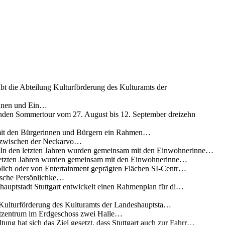
ibt die Abteilung Kulturförderung des Kulturamts der
innen und Ein…
nden Sommertour vom 27. August bis 12. September dreizehn
 mit den Bürgerinnen und Bürgern ein Rahmen…
g zwischen der Neckarvo…
n In den letzten Jahren wurden gemeinsam mit den Einwohnerinne…
 letzten Jahren wurden gemeinsam mit den Einwohnerinne…
lich oder von Entertainment geprägten Flächen SI-Centr…
rische Persönlichke…
uptstadt Stuttgart entwickelt einen Rahmenplan für di…
g Kulturförderung des Kulturamts der Landeshauptsta…
rtzentrum im Erdgeschoss zwei Halle…
ung hat sich das Ziel gesetzt, dass Stuttgart auch zur Fahrr…