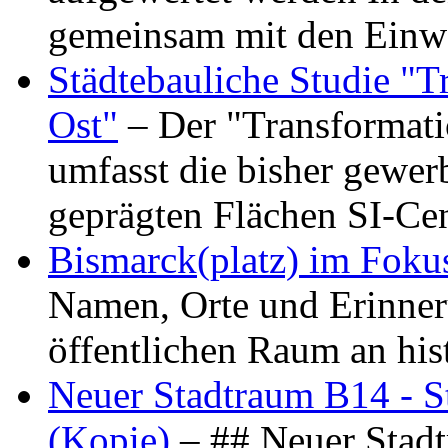
gemeinsam mit den Ein
Städtebauliche Studie "
Ost"
– Der "Transformat
umfasst die bisher gewer
geprägten Flächen SI-C
Bismarck(platz) im Foku
Namen, Orte und Erinner
öffentlichen Raum an hi
Neuer Stadtraum B14 - S
(Kopie)
– ## Neuer Stad