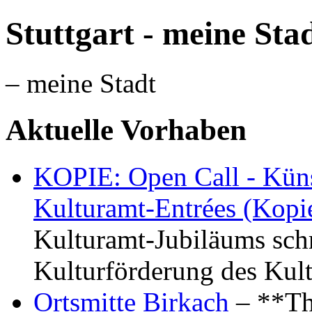
Stuttgart - meine Sta
– meine Stadt
Aktuelle Vorhaben
KOPIE: Open Call - Küns
Kulturamt-Entrées (Kopi
Kulturamt-Jubiläums schr
Kulturförderung des Kul
Ortsmitte Birkach
– **Th