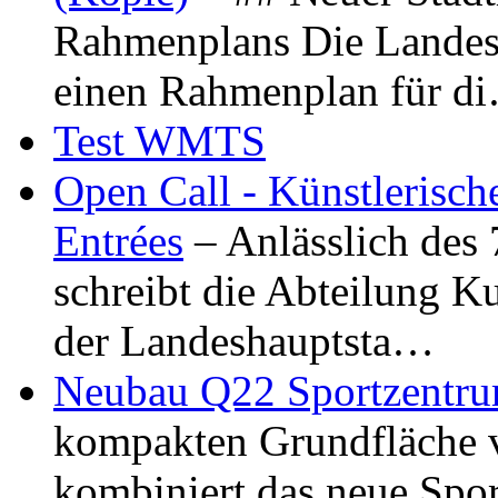
Rahmenplans Die Landesha
einen Rahmenplan für d
Test WMTS
Open Call - Künstlerisch
Entrées
– Anlässlich des
schreibt die Abteilung K
der Landeshauptsta…
Neubau Q22 Sportzentru
kompakten Grundfläche 
kombiniert das neue Spo