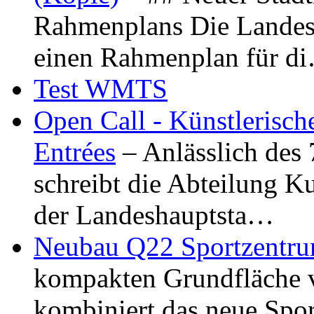
Rahmenplans Die Landesha
einen Rahmenplan für d
Test WMTS
Open Call - Künstlerisch
Entrées
– Anlässlich des
schreibt die Abteilung K
der Landeshauptsta…
Neubau Q22 Sportzentru
kompakten Grundfläche 
kombiniert das neue Spo