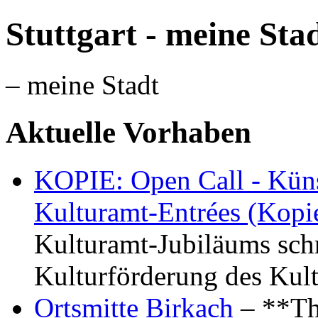
Stuttgart - meine Sta
– meine Stadt
Aktuelle Vorhaben
KOPIE: Open Call - Küns
Kulturamt-Entrées (Kopi
Kulturamt-Jubiläums schr
Kulturförderung des Kul
Ortsmitte Birkach
– **Th