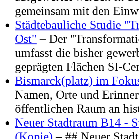
gemeinsam mit den Ein
Städtebauliche Studie "
Ost"
– Der "Transformat
umfasst die bisher gewer
geprägten Flächen SI-C
Bismarck(platz) im Foku
Namen, Orte und Erinner
öffentlichen Raum an hi
Neuer Stadtraum B14 - S
(Kopie)
– ## Neuer Stad