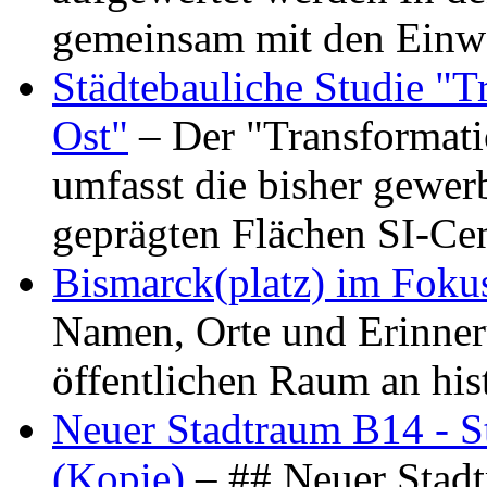
gemeinsam mit den Ein
Städtebauliche Studie "
Ost"
– Der "Transformat
umfasst die bisher gewer
geprägten Flächen SI-C
Bismarck(platz) im Foku
Namen, Orte und Erinner
öffentlichen Raum an hi
Neuer Stadtraum B14 - S
(Kopie)
– ## Neuer Stad