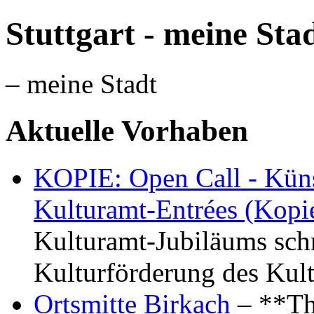
Stuttgart - meine Sta
– meine Stadt
Aktuelle Vorhaben
KOPIE: Open Call - Küns
Kulturamt-Entrées (Kopi
Kulturamt-Jubiläums schr
Kulturförderung des Kul
Ortsmitte Birkach
– **Th