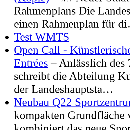
Rahmenplans Die Landesha
einen Rahmenplan für d
Test WMTS
Open Call - Künstlerisch
Entrées
– Anlässlich des
schreibt die Abteilung K
der Landeshauptsta…
Neubau Q22 Sportzentru
kompakten Grundfläche 
kombiniert das neue Spo