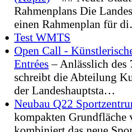
Rahmenplans Die Landesha
einen Rahmenplan für d
Test WMTS
Open Call - Künstlerisch
Entrées
– Anlässlich des
schreibt die Abteilung K
der Landeshauptsta…
Neubau Q22 Sportzentru
kompakten Grundfläche 
kombiniert das neue Spo