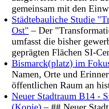
gemeinsam mit den Ein
Städtebauliche Studie "
Ost"
– Der "Transformat
umfasst die bisher gewer
geprägten Flächen SI-C
Bismarck(platz) im Foku
Namen, Orte und Erinner
öffentlichen Raum an hi
Neuer Stadtraum B14 - S
(Kopie)
– ## Neuer Stad