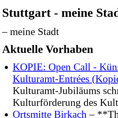
Stuttgart - meine Sta
– meine Stadt
Aktuelle Vorhaben
KOPIE: Open Call - Küns
Kulturamt-Entrées (Kopi
Kulturamt-Jubiläums schr
Kulturförderung des Kul
Ortsmitte Birkach
– **Th