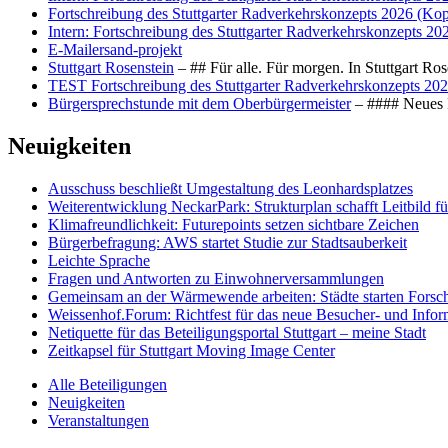
Fortschreibung des Stuttgarter Radverkehrskonzepts 2026 (Kop
Intern: Fortschreibung des Stuttgarter Radverkehrskonzepts 20
E-Mailersand-projekt
Stuttgart Rosenstein
– ## Für alle. Für morgen. In Stuttgart R
TEST Fortschreibung des Stuttgarter Radverkehrskonzepts 202
Bürgersprechstunde mit dem Oberbürgermeister
– #### Neues F
Neuigkeiten
Ausschuss beschließt Umgestaltung des Leonhards­platzes
Weiterentwicklung NeckarPark: Strukturplan schafft Leitbild für
Klimafreundlichkeit: Futurepoints setzen sichtbare Zeichen
Bürgerbefragung: AWS startet Studie zur Stadtsauberkeit
Leichte Sprache
Fragen und Antworten zu Einwohnerversammlungen
Gemeinsam an der Wärmewende arbeiten: Städte starten Fors
Weissenhof.Forum: Richtfest für das neue Besucher- und Info
Netiquette für das Beteiligungsportal Stuttgart – meine Stadt
Zeitkapsel für Stuttgart Moving Image Center
Alle Beteiligungen
Neuigkeiten
Veranstaltungen