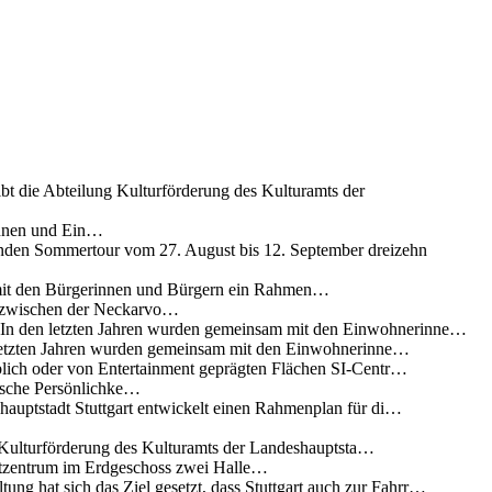
ibt die Abteilung Kulturförderung des Kulturamts der
innen und Ein…
nden Sommertour vom 27. August bis 12. September dreizehn
 mit den Bürgerinnen und Bürgern ein Rahmen…
g zwischen der Neckarvo…
n In den letzten Jahren wurden gemeinsam mit den Einwohnerinne…
 letzten Jahren wurden gemeinsam mit den Einwohnerinne…
lich oder von Entertainment geprägten Flächen SI-Centr…
rische Persönlichke…
uptstadt Stuttgart entwickelt einen Rahmenplan für di…
g Kulturförderung des Kulturamts der Landeshauptsta…
rtzentrum im Erdgeschoss zwei Halle…
ung hat sich das Ziel gesetzt, dass Stuttgart auch zur Fahrr…