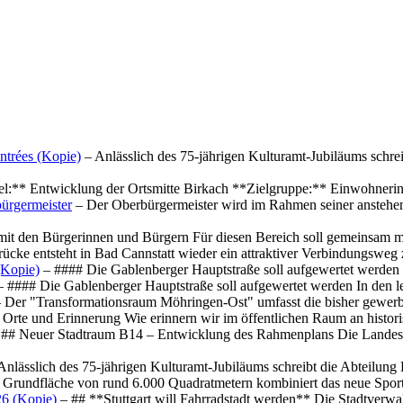
ntrées (Kopie)
– Anlässlich des 75-jährigen Kulturamt-Jubiläums schre
el:** Entwicklung der Ortsmitte Birkach **Zielgruppe:** Einwohner
ürgermeister
– Der Oberbürgermeister wird im Rahmen seiner anstehe
mit den Bürgerinnen und Bürgern Für diesen Bereich soll gemeinsam
cke entsteht in Bad Cannstatt wieder ein attraktiver Verbindungswe
(Kopie)
– #### Die Gablenberger Hauptstraße soll aufgewertet werde
 #### Die Gablenberger Hauptstraße soll aufgewertet werden In den
 Der "Transformationsraum Möhringen-Ost" umfasst die bisher gewerb
Orte und Erinnerung Wie erinnern wir im öffentlichen Raum an histo
## Neuer Stadtraum B14 – Entwicklung des Rahmenplans Die Landesha
Anlässlich des 75-jährigen Kulturamt-Jubiläums schreibt die Abteilun
 Grundfläche von rund 6.000 Quadratmetern kombiniert das neue Spo
26 (Kopie)
– ## **Stuttgart will Fahrradstadt werden** Die Stadtverwalt