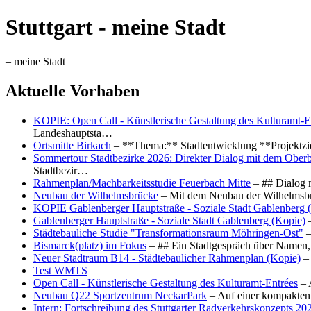
Stuttgart - meine Stadt
– meine Stadt
Aktuelle Vorhaben
KOPIE: Open Call - Künstlerische Gestaltung des Kulturamt-E
Landeshauptsta…
Ortsmitte Birkach
– **Thema:** Stadtentwicklung **Projektzi
Sommertour Stadtbezirke 2026: Direkter Dialog mit dem Oberb
Stadtbezir…
Rahmenplan/Machbarkeitsstudie Feuerbach Mitte
– ## Dialog 
Neubau der Wilhelmsbrücke
– Mit dem Neubau der Wilhelmsbrü
KOPIE Gablenberger Hauptstraße - Soziale Stadt Gablenberg 
Gablenberger Hauptstraße - Soziale Stadt Gablenberg (Kopie)
–
Städtebauliche Studie "Transformationsraum Möhringen-Ost"
–
Bismarck(platz) im Fokus
– ## Ein Stadtgespräch über Namen, 
Neuer Stadtraum B14 - Städtebaulicher Rahmenplan (Kopie)
– 
Test WMTS
Open Call - Künstlerische Gestaltung des Kulturamt-Entrées
– 
Neubau Q22 Sportzentrum NeckarPark
– Auf einer kompakten
Intern: Fortschreibung des Stuttgarter Radverkehrskonzepts 20