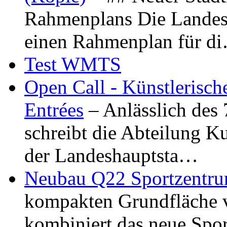
Rahmenplans Die Landesha
einen Rahmenplan für d
Test WMTS
Open Call - Künstlerisch
Entrées
– Anlässlich des
schreibt die Abteilung K
der Landeshauptsta…
Neubau Q22 Sportzentru
kompakten Grundfläche 
kombiniert das neue Spo