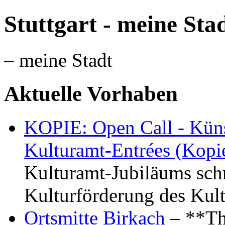
Stuttgart - meine Sta
– meine Stadt
Aktuelle Vorhaben
KOPIE: Open Call - Küns
Kulturamt-Entrées (Kopi
Kulturamt-Jubiläums schr
Kulturförderung des Kul
Ortsmitte Birkach
– **Th