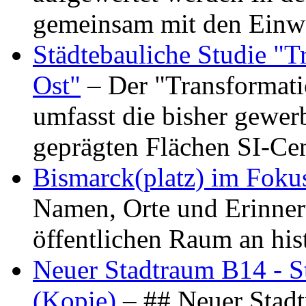
gemeinsam mit den Ein
Städtebauliche Studie "
Ost"
– Der "Transformat
umfasst die bisher gewer
geprägten Flächen SI-C
Bismarck(platz) im Foku
Namen, Orte und Erinner
öffentlichen Raum an hi
Neuer Stadtraum B14 - S
(Kopie)
– ## Neuer Stad