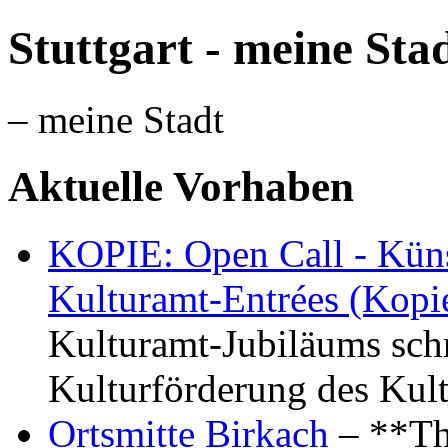
Stuttgart - meine Sta
– meine Stadt
Aktuelle Vorhaben
KOPIE: Open Call - Küns
Kulturamt-Entrées (Kopi
Kulturamt-Jubiläums schr
Kulturförderung des Kul
Ortsmitte Birkach
– **Th