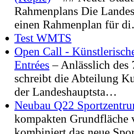
Rahmenplans Die Landesha
einen Rahmenplan für d
Test WMTS
Open Call - Künstlerisch
Entrées
– Anlässlich des
schreibt die Abteilung K
der Landeshauptsta…
Neubau Q22 Sportzentru
kompakten Grundfläche 
kombiniert das neue Spo