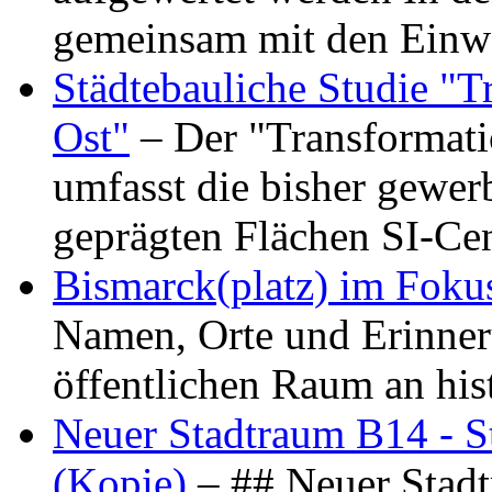
gemeinsam mit den Ein
Städtebauliche Studie "
Ost"
– Der "Transformat
umfasst die bisher gewer
geprägten Flächen SI-C
Bismarck(platz) im Foku
Namen, Orte und Erinner
öffentlichen Raum an hi
Neuer Stadtraum B14 - S
(Kopie)
– ## Neuer Stad