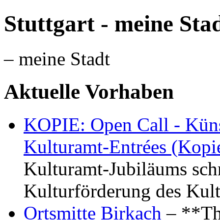
Stuttgart - meine Sta
– meine Stadt
Aktuelle Vorhaben
KOPIE: Open Call - Küns
Kulturamt-Entrées (Kopi
Kulturamt-Jubiläums schr
Kulturförderung des Kul
Ortsmitte Birkach
– **Th