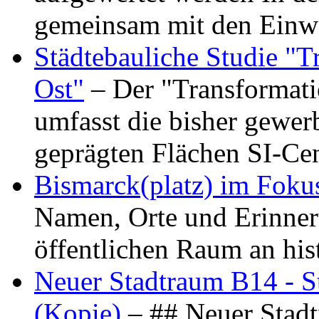
gemeinsam mit den Ein
Städtebauliche Studie "
Ost"
– Der "Transformat
umfasst die bisher gewer
geprägten Flächen SI-C
Bismarck(platz) im Foku
Namen, Orte und Erinner
öffentlichen Raum an hi
Neuer Stadtraum B14 - S
(Kopie)
– ## Neuer Stad