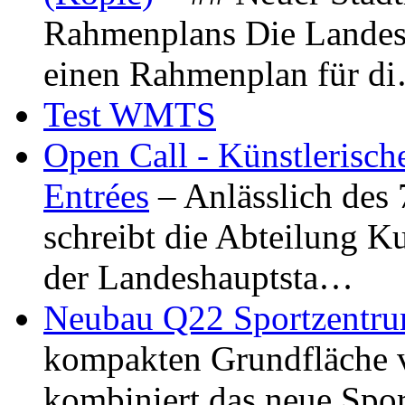
Rahmenplans Die Landesha
einen Rahmenplan für d
Test WMTS
Open Call - Künstlerisch
Entrées
– Anlässlich des
schreibt die Abteilung K
der Landeshauptsta…
Neubau Q22 Sportzentru
kompakten Grundfläche 
kombiniert das neue Spo