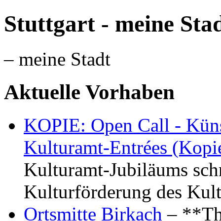
Stuttgart - meine Sta
– meine Stadt
Aktuelle Vorhaben
KOPIE: Open Call - Küns
Kulturamt-Entrées (Kopi
Kulturamt-Jubiläums schr
Kulturförderung des Kul
Ortsmitte Birkach
– **Th