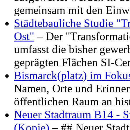
gemeinsam mit den Ein
Städtebauliche Studie "
Ost"
– Der "Transformat
umfasst die bisher gewer
geprägten Flächen SI-C
Bismarck(platz) im Foku
Namen, Orte und Erinner
öffentlichen Raum an hi
Neuer Stadtraum B14 - S
(Kopie)
– ## Neuer Stad