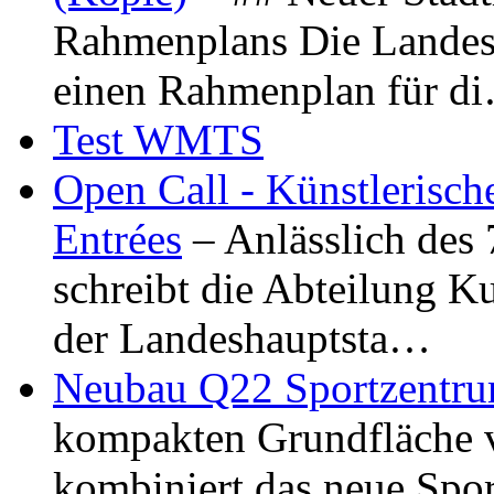
Rahmenplans Die Landesha
einen Rahmenplan für d
Test WMTS
Open Call - Künstlerisch
Entrées
– Anlässlich des
schreibt die Abteilung K
der Landeshauptsta…
Neubau Q22 Sportzentru
kompakten Grundfläche 
kombiniert das neue Spo