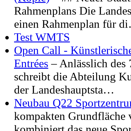
Rahmenplans Die Landesha
einen Rahmenplan für d
Test WMTS
Open Call - Künstlerisch
Entrées
– Anlässlich des
schreibt die Abteilung K
der Landeshauptsta…
Neubau Q22 Sportzentru
kompakten Grundfläche 
kombiniert das neue Spo