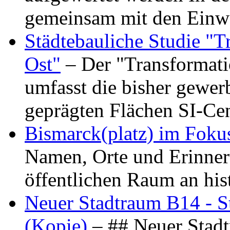
gemeinsam mit den Ein
Städtebauliche Studie "
Ost"
– Der "Transformat
umfasst die bisher gewer
geprägten Flächen SI-C
Bismarck(platz) im Foku
Namen, Orte und Erinner
öffentlichen Raum an hi
Neuer Stadtraum B14 - S
(Kopie)
– ## Neuer Stad