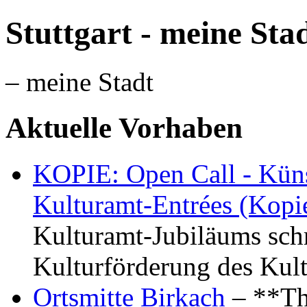
Stuttgart - meine Sta
– meine Stadt
Aktuelle Vorhaben
KOPIE: Open Call - Küns
Kulturamt-Entrées (Kopi
Kulturamt-Jubiläums schr
Kulturförderung des Kul
Ortsmitte Birkach
– **Th