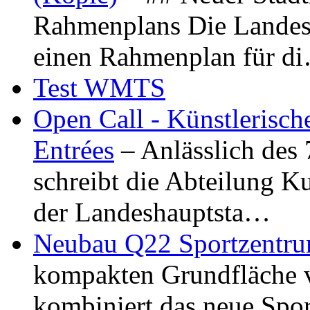
Rahmenplans Die Landesha
einen Rahmenplan für d
Test WMTS
Open Call - Künstlerisch
Entrées
– Anlässlich des
schreibt die Abteilung K
der Landeshauptsta…
Neubau Q22 Sportzentru
kompakten Grundfläche 
kombiniert das neue Spo