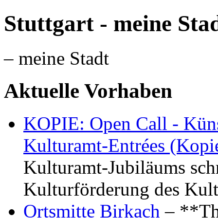
Stuttgart - meine Sta
– meine Stadt
Aktuelle Vorhaben
KOPIE: Open Call - Küns
Kulturamt-Entrées (Kopi
Kulturamt-Jubiläums schr
Kulturförderung des Kul
Ortsmitte Birkach
– **Th