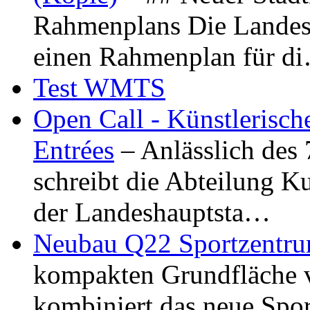
Rahmenplans Die Landesha
einen Rahmenplan für d
Test WMTS
Open Call - Künstlerisch
Entrées
– Anlässlich des
schreibt die Abteilung K
der Landeshauptsta…
Neubau Q22 Sportzentru
kompakten Grundfläche 
kombiniert das neue Spo