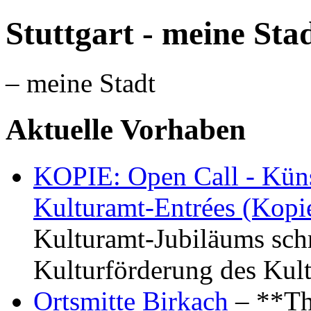
Stuttgart - meine Sta
– meine Stadt
Aktuelle Vorhaben
KOPIE: Open Call - Küns
Kulturamt-Entrées (Kopi
Kulturamt-Jubiläums schr
Kulturförderung des Kul
Ortsmitte Birkach
– **Th