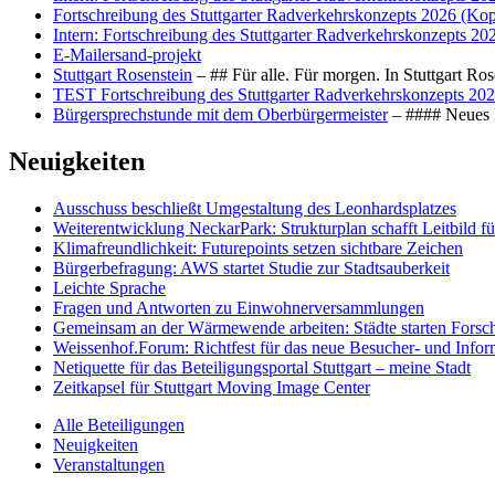
Fortschreibung des Stuttgarter Radverkehrskonzepts 2026 (Kop
Intern: Fortschreibung des Stuttgarter Radverkehrskonzepts 20
E-Mailersand-projekt
Stuttgart Rosenstein
– ## Für alle. Für morgen. In Stuttgart R
TEST Fortschreibung des Stuttgarter Radverkehrskonzepts 202
Bürgersprechstunde mit dem Oberbürgermeister
– #### Neues F
Neuigkeiten
Ausschuss beschließt Umgestaltung des Leonhards­platzes
Weiterentwicklung NeckarPark: Strukturplan schafft Leitbild für
Klimafreundlichkeit: Futurepoints setzen sichtbare Zeichen
Bürgerbefragung: AWS startet Studie zur Stadtsauberkeit
Leichte Sprache
Fragen und Antworten zu Einwohnerversammlungen
Gemeinsam an der Wärmewende arbeiten: Städte starten Fors
Weissenhof.Forum: Richtfest für das neue Besucher- und Info
Netiquette für das Beteiligungsportal Stuttgart – meine Stadt
Zeitkapsel für Stuttgart Moving Image Center
Alle Beteiligungen
Neuigkeiten
Veranstaltungen