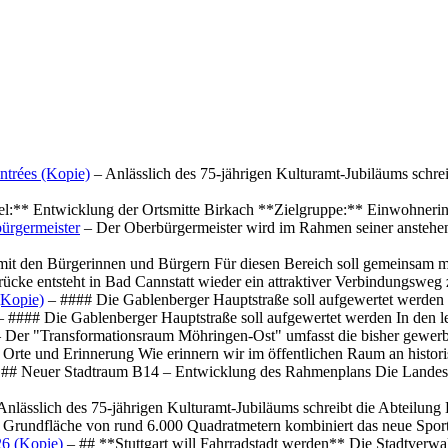
ntrées (Kopie)
– Anlässlich des 75-jährigen Kulturamt-Jubiläums schre
el:** Entwicklung der Ortsmitte Birkach **Zielgruppe:** Einwohner
ürgermeister
– Der Oberbürgermeister wird im Rahmen seiner anstehe
mit den Bürgerinnen und Bürgern Für diesen Bereich soll gemeinsam
cke entsteht in Bad Cannstatt wieder ein attraktiver Verbindungswe
(Kopie)
– #### Die Gablenberger Hauptstraße soll aufgewertet werde
 #### Die Gablenberger Hauptstraße soll aufgewertet werden In den
 Der "Transformationsraum Möhringen-Ost" umfasst die bisher gewerb
Orte und Erinnerung Wie erinnern wir im öffentlichen Raum an histo
## Neuer Stadtraum B14 – Entwicklung des Rahmenplans Die Landesha
Anlässlich des 75-jährigen Kulturamt-Jubiläums schreibt die Abteilun
 Grundfläche von rund 6.000 Quadratmetern kombiniert das neue Spo
26 (Kopie)
– ## **Stuttgart will Fahrradstadt werden** Die Stadtverwalt