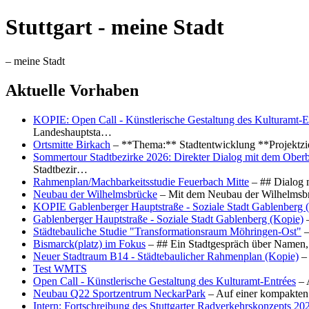
Stuttgart - meine Stadt
– meine Stadt
Aktuelle Vorhaben
KOPIE: Open Call - Künstlerische Gestaltung des Kulturamt-E
Landeshauptsta…
Ortsmitte Birkach
– **Thema:** Stadtentwicklung **Projektzi
Sommertour Stadtbezirke 2026: Direkter Dialog mit dem Oberb
Stadtbezir…
Rahmenplan/Machbarkeitsstudie Feuerbach Mitte
– ## Dialog 
Neubau der Wilhelmsbrücke
– Mit dem Neubau der Wilhelmsbrü
KOPIE Gablenberger Hauptstraße - Soziale Stadt Gablenberg 
Gablenberger Hauptstraße - Soziale Stadt Gablenberg (Kopie)
–
Städtebauliche Studie "Transformationsraum Möhringen-Ost"
–
Bismarck(platz) im Fokus
– ## Ein Stadtgespräch über Namen, 
Neuer Stadtraum B14 - Städtebaulicher Rahmenplan (Kopie)
– 
Test WMTS
Open Call - Künstlerische Gestaltung des Kulturamt-Entrées
– 
Neubau Q22 Sportzentrum NeckarPark
– Auf einer kompakten
Intern: Fortschreibung des Stuttgarter Radverkehrskonzepts 20