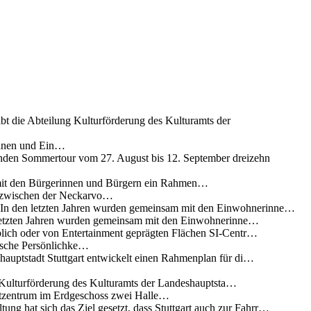
ibt die Abteilung Kulturförderung des Kulturamts der
innen und Ein…
nden Sommertour vom 27. August bis 12. September dreizehn
 mit den Bürgerinnen und Bürgern ein Rahmen…
g zwischen der Neckarvo…
n In den letzten Jahren wurden gemeinsam mit den Einwohnerinne…
 letzten Jahren wurden gemeinsam mit den Einwohnerinne…
lich oder von Entertainment geprägten Flächen SI-Centr…
rische Persönlichke…
uptstadt Stuttgart entwickelt einen Rahmenplan für di…
g Kulturförderung des Kulturamts der Landeshauptsta…
rtzentrum im Erdgeschoss zwei Halle…
ung hat sich das Ziel gesetzt, dass Stuttgart auch zur Fahrr…