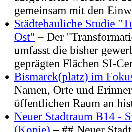
gemeinsam mit den Ein
Städtebauliche Studie "
Ost"
– Der "Transformat
umfasst die bisher gewer
geprägten Flächen SI-C
Bismarck(platz) im Foku
Namen, Orte und Erinner
öffentlichen Raum an hi
Neuer Stadtraum B14 - S
(Kopie)
– ## Neuer Stad