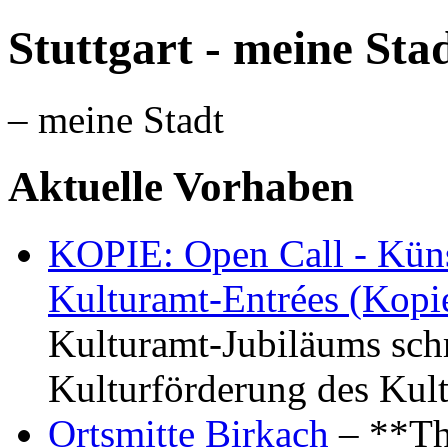
Stuttgart - meine Sta
– meine Stadt
Aktuelle Vorhaben
KOPIE: Open Call - Küns
Kulturamt-Entrées (Kopi
Kulturamt-Jubiläums schr
Kulturförderung des Kul
Ortsmitte Birkach
– **Th