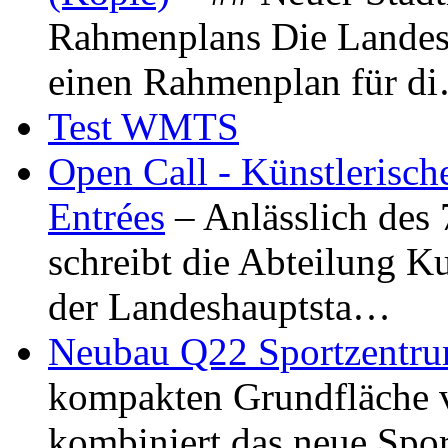
Rahmenplans Die Landesha
einen Rahmenplan für d
Test WMTS
Open Call - Künstlerisch
Entrées
– Anlässlich des
schreibt die Abteilung K
der Landeshauptsta…
Neubau Q22 Sportzentru
kompakten Grundfläche 
kombiniert das neue Spo