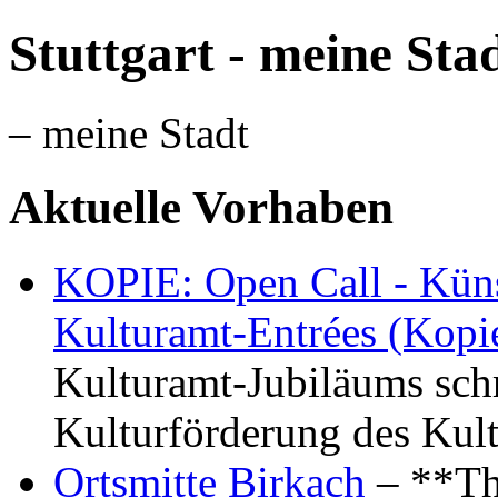
Stuttgart - meine Sta
– meine Stadt
Aktuelle Vorhaben
KOPIE: Open Call - Küns
Kulturamt-Entrées (Kopi
Kulturamt-Jubiläums schr
Kulturförderung des Kul
Ortsmitte Birkach
– **Th