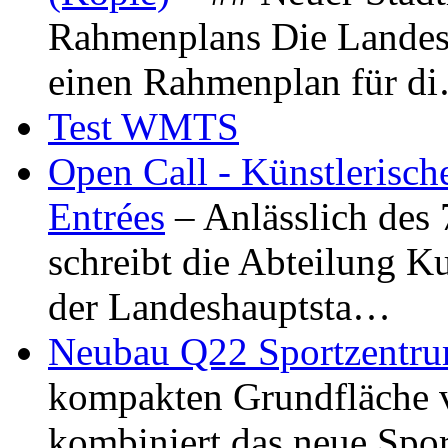
Rahmenplans Die Landesha
einen Rahmenplan für d
Test WMTS
Open Call - Künstlerisch
Entrées
– Anlässlich des
schreibt die Abteilung K
der Landeshauptsta…
Neubau Q22 Sportzentru
kompakten Grundfläche 
kombiniert das neue Spo