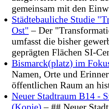
gemeinsam mit den Ein
Städtebauliche Studie "
Ost"
– Der "Transformat
umfasst die bisher gewer
geprägten Flächen SI-C
Bismarck(platz) im Foku
Namen, Orte und Erinner
öffentlichen Raum an hi
Neuer Stadtraum B14 - S
(Kopie)
– ## Neuer Stad